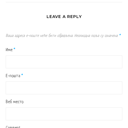
LEAVE A REPLY
Ваша адреса е-поште неће бити објављена.
Неопходна поља су означена
*
Име
*
Е-пошта
*
Веб место
Comment