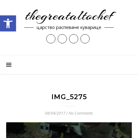
thegreataltochef
Open toolbar
царство распеване куварице
IMG_5275
08/04/2017
/
No Comments