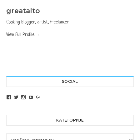
greatalto
Cooking blogger, artist, freelancer.
View Full Profile →
SOCIAL
View altochef’s profile on Facebook
View jovancica73’s profile on Twitter
View jovancica73’s profile on Instagram
View jovancica73’s profile on YouTube
View jovancica73’s profile on Google+
КАТЕГОРИЈЕ
Категорије