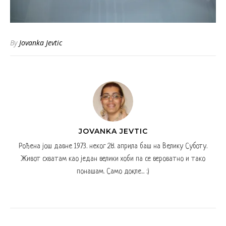
By
Jovanka Jevtic
JOVANKA JEVTIC
Рођена још давне 1973. неког 28. априла баш на Велику Суботу.
Живот схватам као један велики хоби па се вероватно и тако
понашам. Само докле... :)