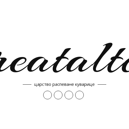
reatalt
царство распеване куварице