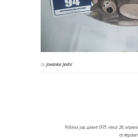
By
Jovanka Jevtic
Рођена још давне 1973. неког 28. април
се вероват