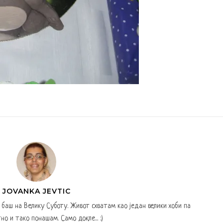
JOVANKA JEVTIC
а баш на Велику Суботу. Живот схватам као један велики хоби па
но и тако понашам. Само докле... :)