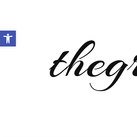
Open toolbar
theg