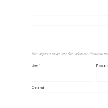
Ваша адреса е-поште неће бити објављена.
Неопходна по
Име
*
Е-пошт
Comment