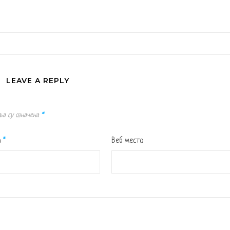
LEAVE A REPLY
ља су означена
*
а
*
Веб место