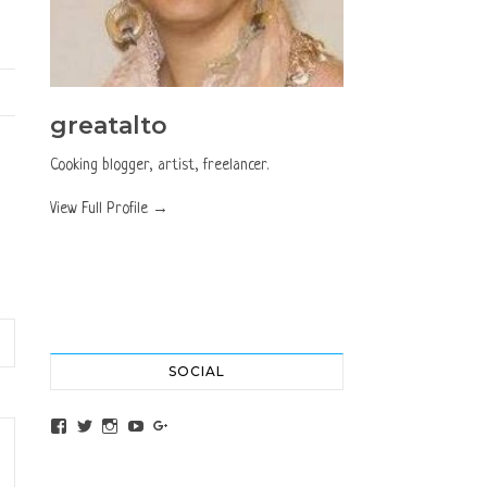
greatalto
Cooking blogger, artist, freelancer.
View Full Profile →
SOCIAL
View altochef’s profile on Facebook
View jovancica73’s profile on Twitter
View jovancica73’s profile on Instagram
View jovancica73’s profile on YouTube
View jovancica73’s profile on Google+