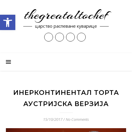
thegreataltochef
Open toolbar
царство распеване куварице
ИНЕРКОНТИНЕНТАЛ ТОРТА
АУСТРИЈСКА ВЕРЗИЈА
15/10/2017
/
No Comments