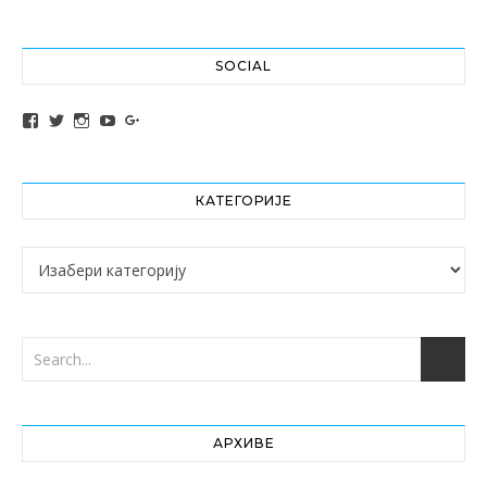
SOCIAL
View altochef’s profile on Facebook
View jovancica73’s profile on Twitter
View jovancica73’s profile on Instagram
View jovancica73’s profile on YouTube
View jovancica73’s profile on Google+
КАТЕГОРИЈЕ
Категорије
АРХИВЕ