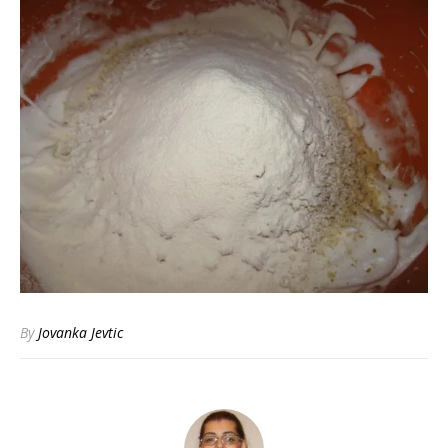
By
Jovanka Jevtic