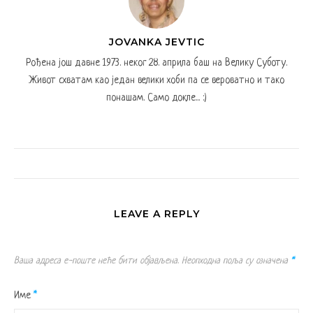
JOVANKA JEVTIC
Рођена још давне 1973. неког 28. априла баш на Велику Суботу.
Живот схватам као један велики хоби па се вероватно и тако
понашам. Само докле... :)
LEAVE A REPLY
Ваша адреса е-поште неће бити објављена.
Неопходна поља су означена
*
Име
*