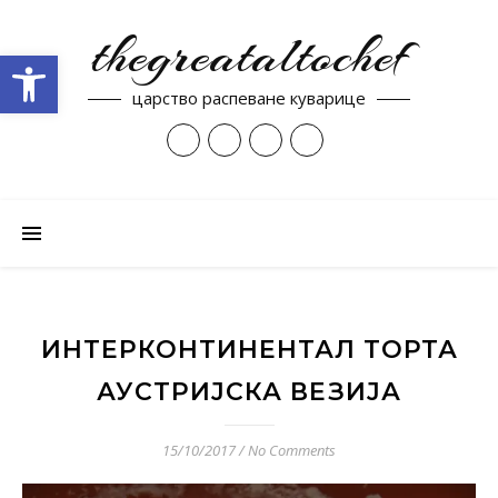
thegreataltochef
Open toolbar
царство распеване куварице
ИНТЕРКОНТИНЕНТАЛ ТОРТА
АУСТРИЈСКА ВЕЗИЈА
15/10/2017
/
No Comments