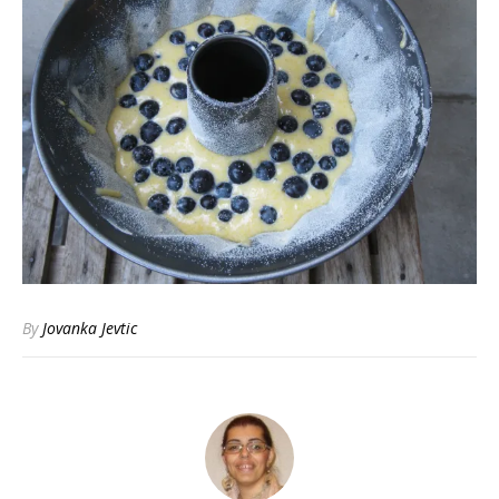
By
Jovanka Jevtic