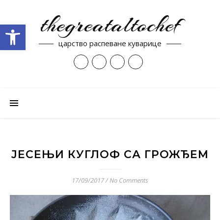
thegreataltochef
Open toolbar
царство распеване куварице
ЈЕСЕЊИ КУГЛОФ СА ГРОЖЂЕМ
17/09/2017
/
No Comments