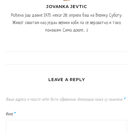
JOVANKA JEVTIC
Рођена још давне 1973. неког 28. априла баш на Велику Суботу.
Живот схватам као један велики хоби па се вероватно и тако
понашам. Само докле... :)
LEAVE A REPLY
Ваша адреса е-поште неће бити објављена.
Неопходна поља су означена
*
Име
*