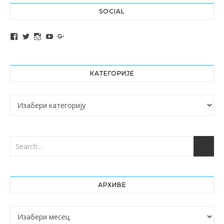
SOCIAL
View altochef’s profile on Facebook
View jovancica73’s profile on Twitter
View jovancica73’s profile on Instagram
View jovancica73’s profile on YouTube
View jovancica73’s profile on Google+
КАТЕГОРИЈЕ
Категорије
АРХИВЕ
Архиве