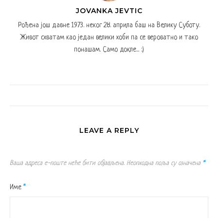
JOVANKA JEVTIC
Рођена још давне 1973. неког 28. априла баш на Велику Суботу.
Живот схватам као један велики хоби па се вероватно и тако
понашам. Само докле... :)
LEAVE A REPLY
Ваша адреса е-поште неће бити објављена.
Неопходна поља су означена
*
Име
*