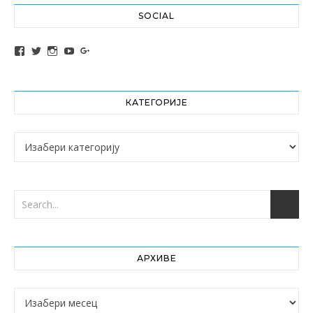
SOCIAL
View altochef’s profile on Facebook
View jovancica73’s profile on Twitter
View jovancica73’s profile on Instagram
View jovancica73’s profile on YouTube
View jovancica73’s profile on Google+
КАТЕГОРИЈЕ
Категорије
АРХИВЕ
Архиве