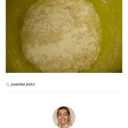
By
Jovanka Jevtic