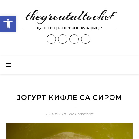
thegreataltochef
Open toolbar
царство распеване куварице
ЈОГУРТ КИФЛЕ СА СИРОМ
25/10/2018
/
No Comments