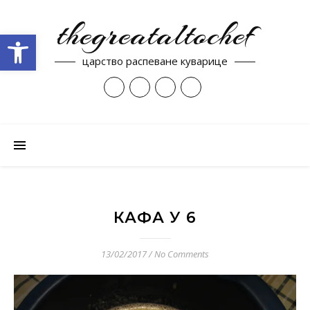
thegreataltochef
Open toolbar
царство распеване куварице
КАФА У 6
13/02/2017
/
No Comments