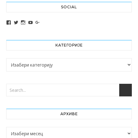
SOCIAL
View altochef’s profile on Facebook
View jovancica73’s profile on Twitter
View jovancica73’s profile on Instagram
View jovancica73’s profile on YouTube
View jovancica73’s profile on Google+
КАТЕГОРИЈЕ
Категорије
АРХИВЕ
Архиве