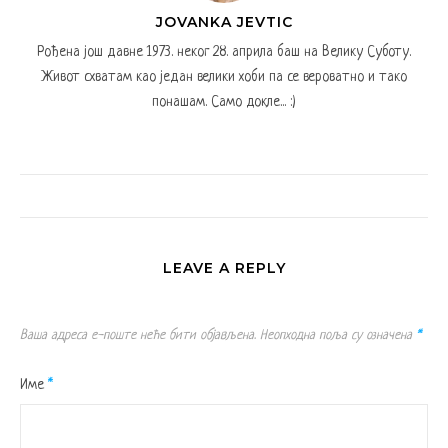
JOVANKA JEVTIC
Рођена још давне 1973. неког 28. априла баш на Велику Суботу.
Живот схватам као један велики хоби па се вероватно и тако
понашам. Само докле... :)
LEAVE A REPLY
Ваша адреса е-поште неће бити објављена.
Неопходна поља су означена
*
Име
*