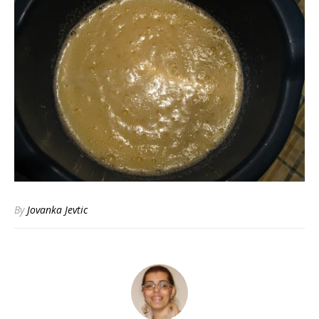
By
Jovanka Jevtic