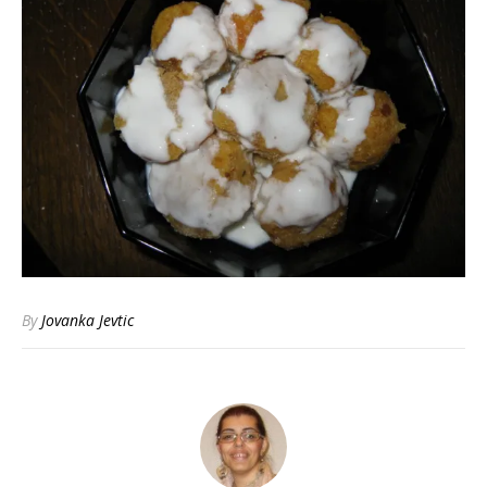
By
Jovanka Jevtic