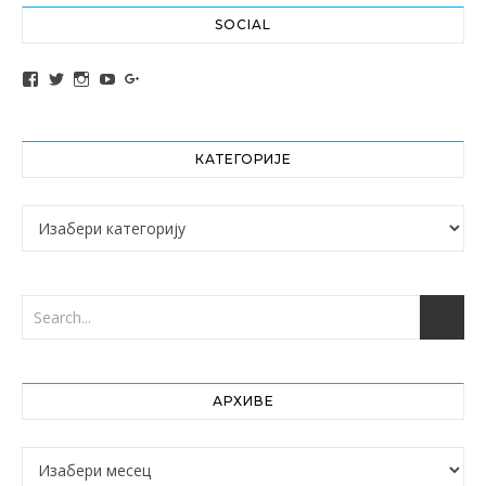
SOCIAL
View altochef’s profile on Facebook
View jovancica73’s profile on Twitter
View jovancica73’s profile on Instagram
View jovancica73’s profile on YouTube
View jovancica73’s profile on Google+
КАТЕГОРИЈЕ
Категорије
АРХИВЕ
Архиве