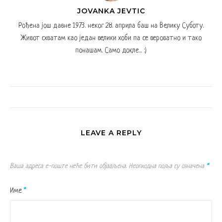
JOVANKA JEVTIC
Рођена још давне 1973. неког 28. априла баш на Велику Суботу.
Живот схватам као један велики хоби па се вероватно и тако
понашам. Само докле... :)
LEAVE A REPLY
Ваша адреса е-поште неће бити објављена.
Неопходна поља су означена
*
Име
*