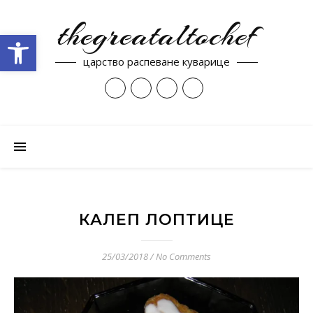
thegreataltochef
Open toolbar
царство распеване куварице
КАЛЕП ЛОПТИЦЕ
25/03/2018
/
No Comments