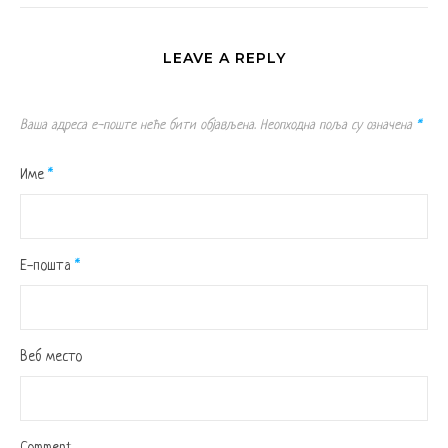
LEAVE A REPLY
Ваша адреса е-поште неће бити објављена.
Неопходна поља су означена
*
Име
*
Е-пошта
*
Веб место
Comment