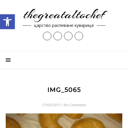
thegreataltochef
Open toolbar
царство распеване куварице
IMG_5065
17/03/2017
/
No Comments