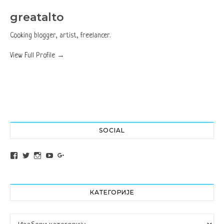
greatalto
Cooking blogger, artist, freelancer.
View Full Profile →
SOCIAL
View altochef’s profile on Facebook
View jovancica73’s profile on Twitter
View jovancica73’s profile on Instagram
View jovancica73’s profile on YouTube
View jovancica73’s profile on Google+
КАТЕГОРИЈЕ
Категорије