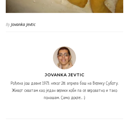
By
Jovanka Jevtic
JOVANKA JEVTIC
Рођена још давне 1973. неког 28. априла баш на Велику Суботу.
Живот схватам као један велики хоби па се вероватно и тако
понашам. Само докле... :)