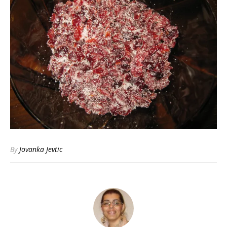
By
Jovanka Jevtic