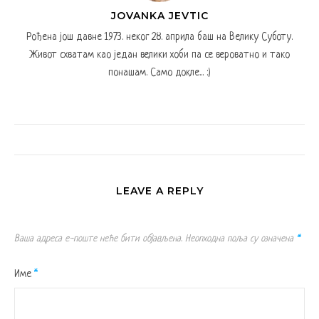
JOVANKA JEVTIC
Рођена још давне 1973. неког 28. априла баш на Велику Суботу.
Живот схватам као један велики хоби па се вероватно и тако
понашам. Само докле... :)
LEAVE A REPLY
Ваша адреса е-поште неће бити објављена.
Неопходна поља су означена
*
Име
*