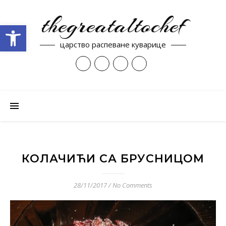
thegreataltochef
Open toolbar
царство распеване куварице
КОЛАЧИЋИ СА БРУСНИЦОМ
28/11/2017
/
No Comments