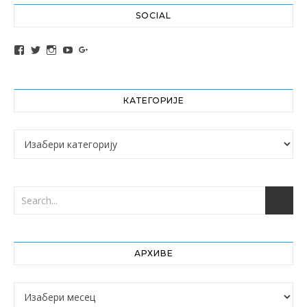
SOCIAL
View altochef’s profile on Facebook
View jovancica73’s profile on Twitter
View jovancica73’s profile on Instagram
View jovancica73’s profile on YouTube
View jovancica73’s profile on Google+
КАТЕГОРИЈЕ
Категорије
АРХИВЕ
Архиве