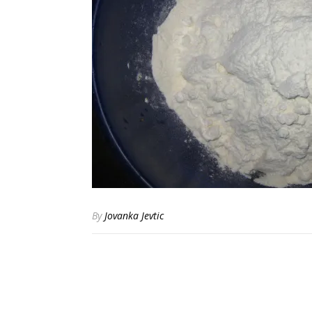
By
Jovanka Jevtic