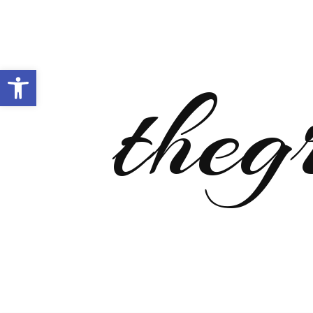
Open toolbar
theg