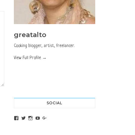
greatalto
Cooking blogger, artist, freelancer.
View Full Profile →
SOCIAL
View altochef’s profile on Facebook
View jovancica73’s profile on Twitter
View jovancica73’s profile on Instagram
View jovancica73’s profile on YouTube
View jovancica73’s profile on Google+