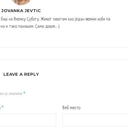
JOVANKA JEVTIC
а баш на Велику Суботу. Живот схватам као један велики хоби па
но и тако понашам. Само докле... :)
LEAVE A REPLY
ља су означена
*
а
*
Веб место