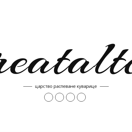
reatalt
царство распеване куварице