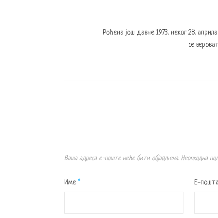
Рођена још давне 1973. неког 28. април
се вероват
Ваша адреса е-поште неће бити објављена.
Неопходна по
Име
*
Е-пошт