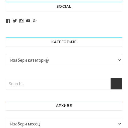
SOCIAL
View altochef’s profile on Facebook
View jovancica73’s profile on Twitter
View jovancica73’s profile on Instagram
View jovancica73’s profile on YouTube
View jovancica73’s profile on Google+
КАТЕГОРИЈЕ
Категорије
АРХИВЕ
Архиве