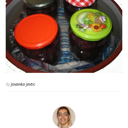
By
Jovanka Jevtic