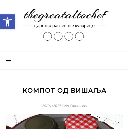
thegreataltochef
Open toolbar
царство распеване куварице
КОМПОТ ОД ВИШАЉА
29/01/2017
/
No Comments