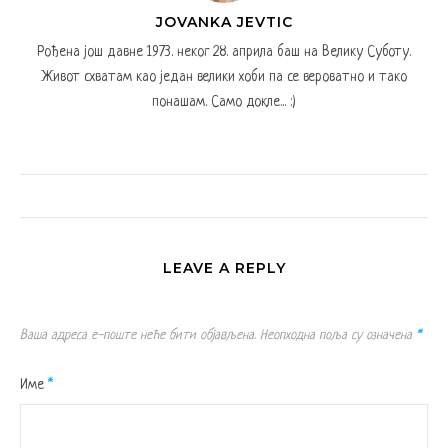
JOVANKA JEVTIC
Рођена још давне 1973. неког 28. априла баш на Велику Суботу.
Живот схватам као један велики хоби па се вероватно и тако
понашам. Само докле... :)
LEAVE A REPLY
Ваша адреса е-поште неће бити објављена.
Неопходна поља су означена
*
Име
*