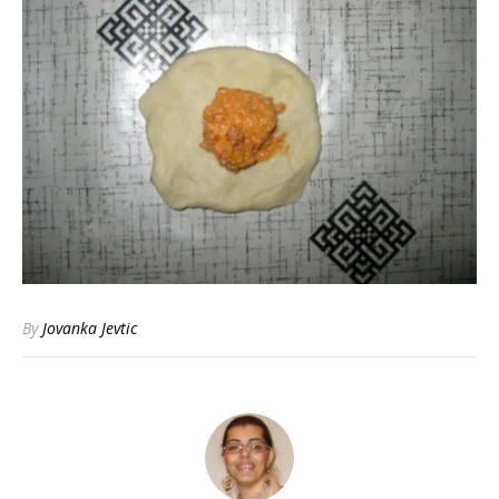
By
Jovanka Jevtic