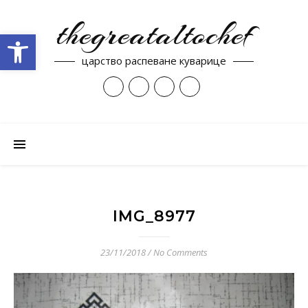
thegreataltochef
Open toolbar
царство распеване куварице
IMG_8977
23/11/2018
/
No Comments