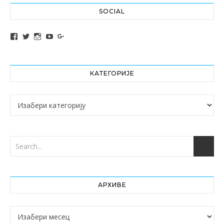
SOCIAL
View altochef’s profile on Facebook
View jovancica73’s profile on Twitter
View jovancica73’s profile on Instagram
View jovancica73’s profile on YouTube
View jovancica73’s profile on Google+
КАТЕГОРИЈЕ
Категорије
АРХИВЕ
Архиве