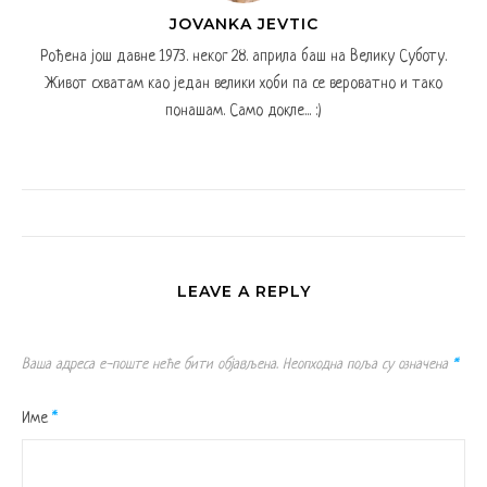
JOVANKA JEVTIC
Рођена још давне 1973. неког 28. априла баш на Велику Суботу.
Живот схватам као један велики хоби па се вероватно и тако
понашам. Само докле... :)
LEAVE A REPLY
Ваша адреса е-поште неће бити објављена.
Неопходна поља су означена
*
Име
*