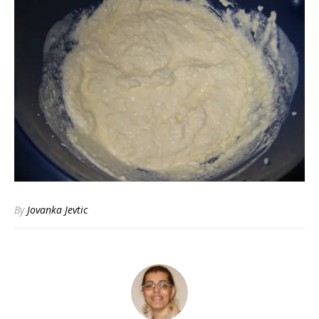
By
Jovanka Jevtic