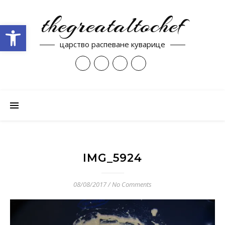
thegreataltochef
Open toolbar
царство распеване куварице
IMG_5924
08/08/2017
/
No Comments