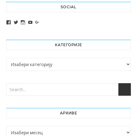
SOCIAL
View altochef’s profile on Facebook
View jovancica73’s profile on Twitter
View jovancica73’s profile on Instagram
View jovancica73’s profile on YouTube
View jovancica73’s profile on Google+
КАТЕГОРИЈЕ
Категорије
АРХИВЕ
Архиве