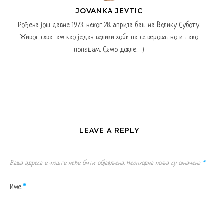
JOVANKA JEVTIC
Рођена још давне 1973. неког 28. априла баш на Велику Суботу.
Живот схватам као један велики хоби па се вероватно и тако
понашам. Само докле... :)
LEAVE A REPLY
Ваша адреса е-поште неће бити објављена.
Неопходна поља су означена
*
Име
*