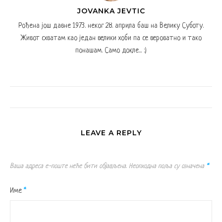
JOVANKA JEVTIC
Рођена још давне 1973. неког 28. априла баш на Велику Суботу.
Живот схватам као један велики хоби па се вероватно и тако
понашам. Само докле... :)
LEAVE A REPLY
Ваша адреса е-поште неће бити објављена.
Неопходна поља су означена
*
Име
*