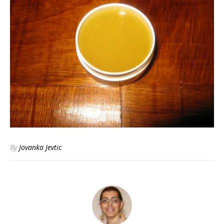
By
Jovanka Jevtic