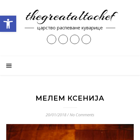
thegreataltochef
Open toolbar
царство распеване куварице
МЕЛЕМ КСЕНИЈА
20/01/2018
/
No Comments