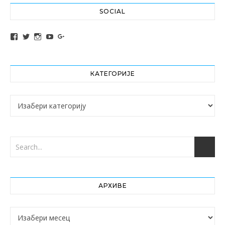
SOCIAL
View altochef’s profile on Facebook
View jovancica73’s profile on Twitter
View jovancica73’s profile on Instagram
View jovancica73’s profile on YouTube
View jovancica73’s profile on Google+
КАТЕГОРИЈЕ
Категорије
АРХИВЕ
Архиве