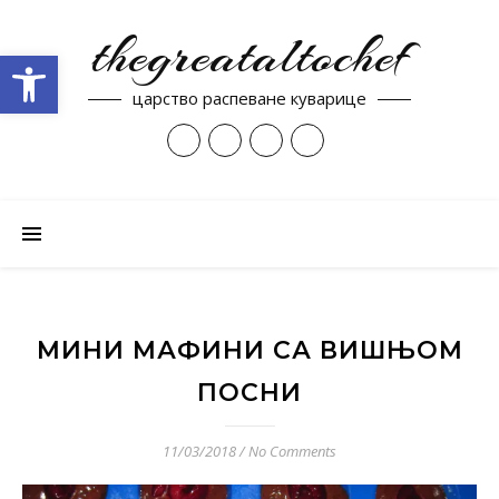
thegreataltochef
Open toolbar
царство распеване куварице
МИНИ МАФИНИ СА ВИШЊОМ
ПОСНИ
11/03/2018
/
No Comments