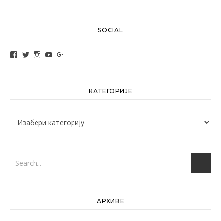
SOCIAL
View altochef’s profile on Facebook
View jovancica73’s profile on Twitter
View jovancica73’s profile on Instagram
View jovancica73’s profile on YouTube
View jovancica73’s profile on Google+
КАТЕГОРИЈЕ
Категорије
АРХИВЕ