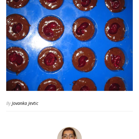
By
Jovanka Jevtic