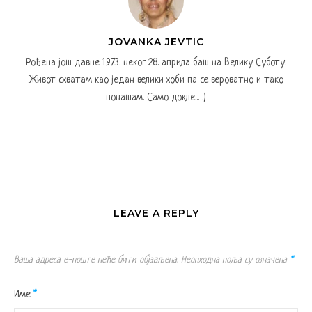
JOVANKA JEVTIC
Рођена још давне 1973. неког 28. априла баш на Велику Суботу.
Живот схватам као један велики хоби па се вероватно и тако
понашам. Само докле... :)
LEAVE A REPLY
Ваша адреса е-поште неће бити објављена.
Неопходна поља су означена
*
Име
*