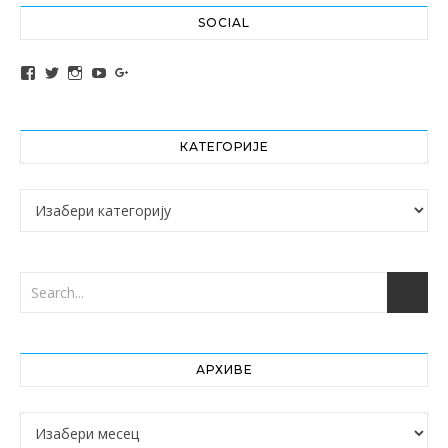
SOCIAL
View altochef’s profile on Facebook
View jovancica73’s profile on Twitter
View jovancica73’s profile on Instagram
View jovancica73’s profile on YouTube
View jovancica73’s profile on Google+
КАТЕГОРИЈЕ
Категорије
АРХИВЕ
Архиве