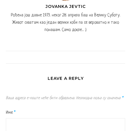
JOVANKA JEVTIC
Рођена још давне 1973. неког 28. априла баш на Велику Суботу.
Живот схватам као један велики хоби па се вероватно и тако
понашам. Само докле... :)
LEAVE A REPLY
Ваша адреса е-поште неће бити објављена.
Неопходна поља су означена
*
Име
*