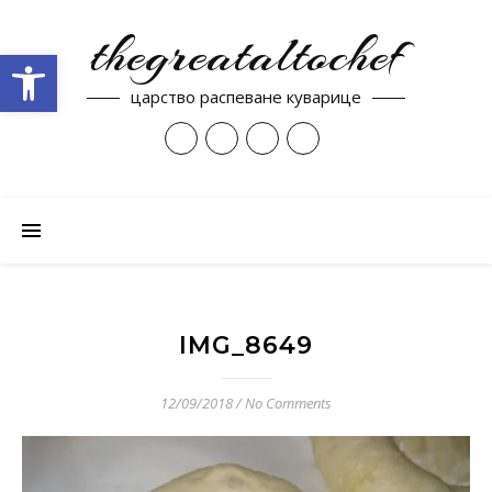
thegreataltochef
Open toolbar
царство распеване куварице
IMG_8649
12/09/2018
/
No Comments