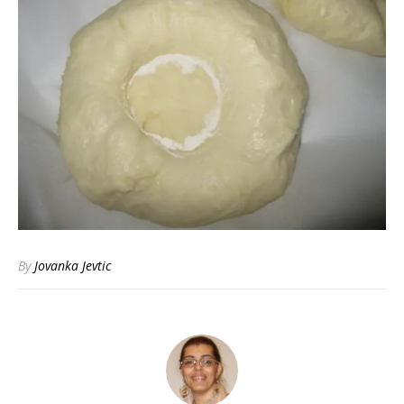
By
Jovanka Jevtic