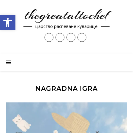
thegreataltochef
Open toolbar
царство распеване куварице
NAGRADNA IGRA