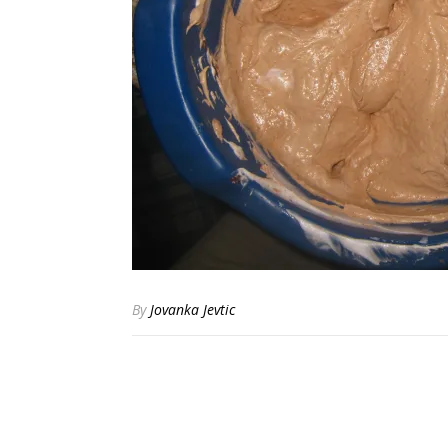
By
Jovanka Jevtic