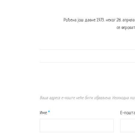
Рођена још давне 1973. неког 28. април
се вероват
Ваша адреса е-поште неће бити објављена.
Неопходна по
Име
*
Е-пошт