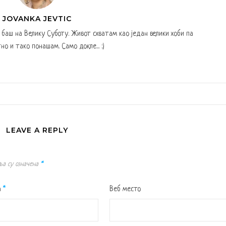
JOVANKA JEVTIC
а баш на Велику Суботу. Живот схватам као један велики хоби па
но и тако понашам. Само докле... :)
LEAVE A REPLY
ља су означена
*
а
*
Веб место