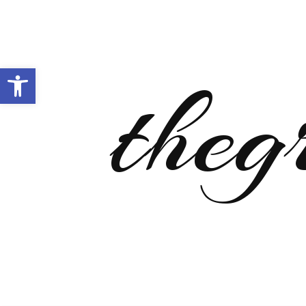
Open toolbar
theg