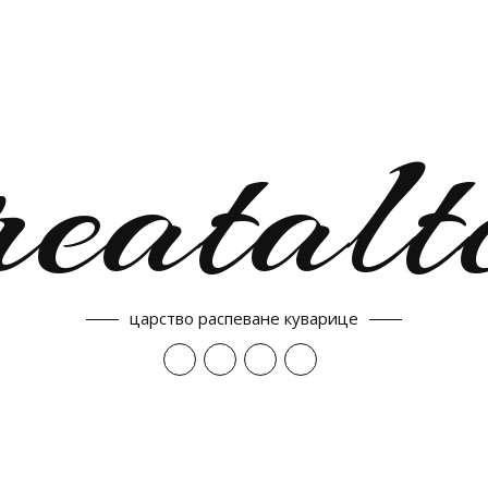
reatalt
царство распеване куварице