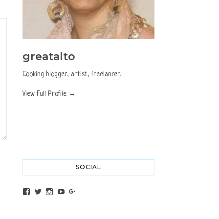
greatalto
Cooking blogger, artist, freelancer.
View Full Profile →
SOCIAL
View altochef’s profile on Facebook
View jovancica73’s profile on Twitter
View jovancica73’s profile on Instagram
View jovancica73’s profile on YouTube
View jovancica73’s profile on Google+