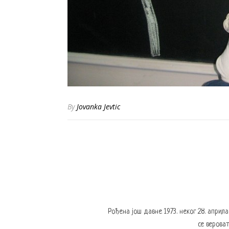
By
Jovanka Jevtic
Рођена још давне 1973. неког 28. април
се вероват