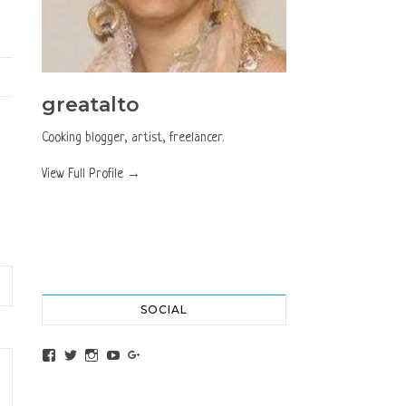
greatalto
Cooking blogger, artist, freelancer.
View Full Profile →
SOCIAL
View altochef’s profile on Facebook
View jovancica73’s profile on Twitter
View jovancica73’s profile on Instagram
View jovancica73’s profile on YouTube
View jovancica73’s profile on Google+