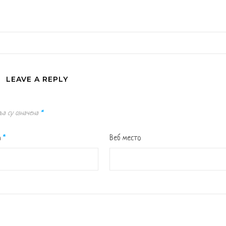
LEAVE A REPLY
ља су означена
*
а
*
Веб место