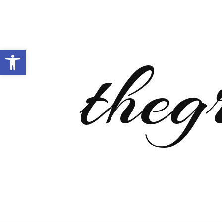
Open toolbar
theg