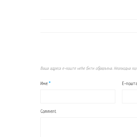
Ваша адреса е-поште неће бити објављена.
Неопходна по
Име
*
Е-пошт
Comment