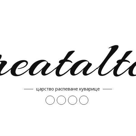
reatalt
царство распеване куварице