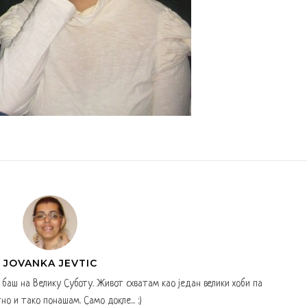
JOVANKA JEVTIC
а баш на Велику Суботу. Живот схватам као један велики хоби па
но и тако понашам. Само докле... :)