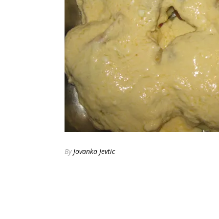
By
Jovanka Jevtic