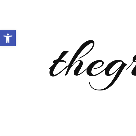
Open toolbar
theg