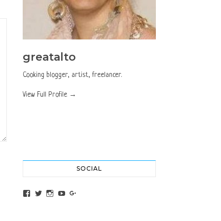
greatalto
Cooking blogger, artist, freelancer.
View Full Profile →
SOCIAL
View altochef’s profile on Facebook
View jovancica73’s profile on Twitter
View jovancica73’s profile on Instagram
View jovancica73’s profile on YouTube
View jovancica73’s profile on Google+