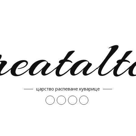
reatalt
царство распеване куварице