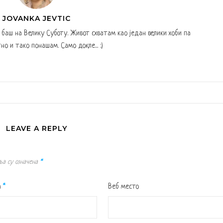
JOVANKA JEVTIC
а баш на Велику Суботу. Живот схватам као један велики хоби па
но и тако понашам. Само докле... :)
LEAVE A REPLY
ља су означена
*
а
*
Веб место