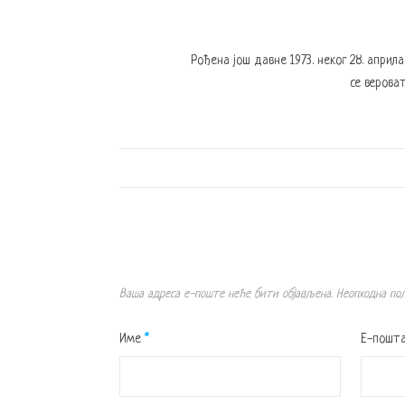
Рођена још давне 1973. неког 28. април
се вероват
Ваша адреса е-поште неће бити објављена.
Неопходна по
Име
*
Е-пошт