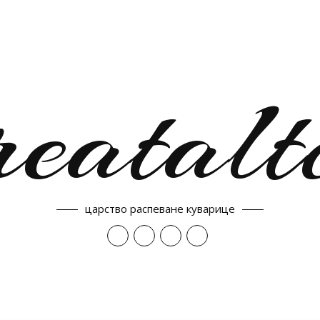
reatalt
царство распеване куварице