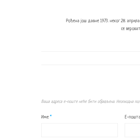
Рођена још давне 1973. неког 28. април
се вероват
Ваша адреса е-поште неће бити објављена.
Неопходна по
Име
*
Е-пошт