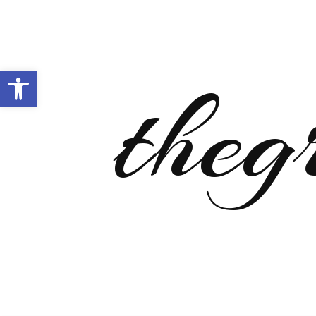
Open toolbar
theg