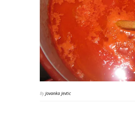
By
Jovanka Jevtic