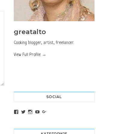
greatalto
Cooking blogger, artist, freelancer.
View Full Profile →
SOCIAL
View altochef’s profile on Facebook
View jovancica73’s profile on Twitter
View jovancica73’s profile on Instagram
View jovancica73’s profile on YouTube
View jovancica73’s profile on Google+
КАТЕГОРИЈЕ