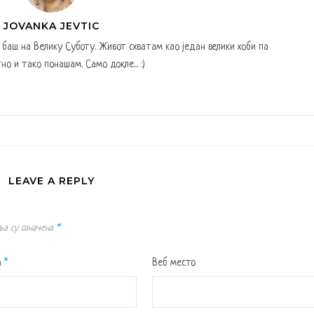
JOVANKA JEVTIC
а баш на Велику Суботу. Живот схватам као један велики хоби па
но и тако понашам. Само докле... :)
LEAVE A REPLY
ља су означена
*
а
*
Веб место