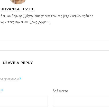
JOVANKA JEVTIC
а баш на Велику Суботу. Живот схватам као један велики хоби па
но и тако понашам. Само докле... :)
LEAVE A REPLY
ља су означена
*
а
*
Веб место