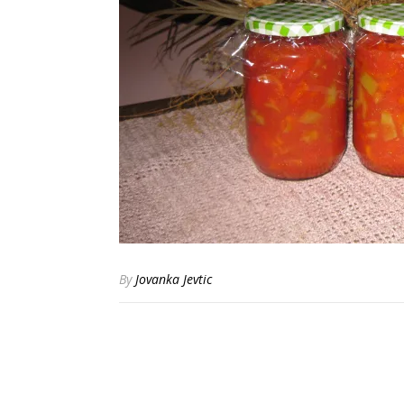
By
Jovanka Jevtic