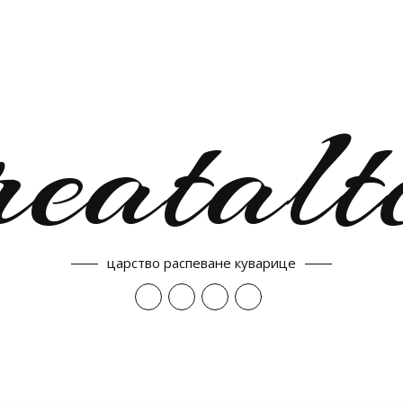
reatalt
царство распеване куварице