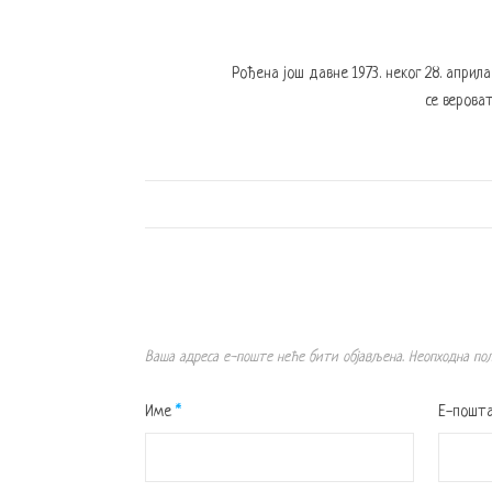
Рођена још давне 1973. неког 28. април
се вероват
Ваша адреса е-поште неће бити објављена.
Неопходна по
Име
*
Е-пошт