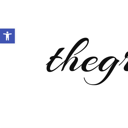
Open toolbar
theg