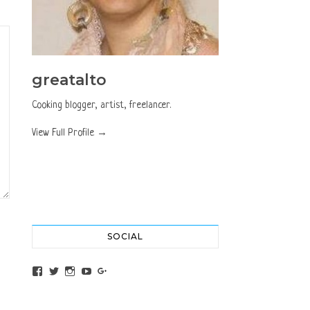
greatalto
Cooking blogger, artist, freelancer.
View Full Profile →
SOCIAL
View altochef’s profile on Facebook
View jovancica73’s profile on Twitter
View jovancica73’s profile on Instagram
View jovancica73’s profile on YouTube
View jovancica73’s profile on Google+