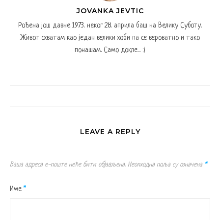
JOVANKA JEVTIC
Рођена још давне 1973. неког 28. априла баш на Велику Суботу.
Живот схватам као један велики хоби па се вероватно и тако
понашам. Само докле... :)
LEAVE A REPLY
Ваша адреса е-поште неће бити објављена.
Неопходна поља су означена
*
Име
*