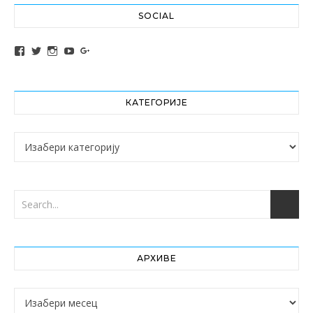
SOCIAL
View altochef’s profile on Facebook
View jovancica73’s profile on Twitter
View jovancica73’s profile on Instagram
View jovancica73’s profile on YouTube
View jovancica73’s profile on Google+
КАТЕГОРИЈЕ
Категорије
АРХИВЕ
Архиве