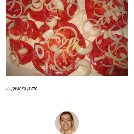
By
Jovanka Jevtic