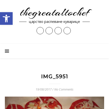
thegreataltochef
Open toolbar
царство распеване куварице
IMG_5951
19/08/2017
/
No Comments