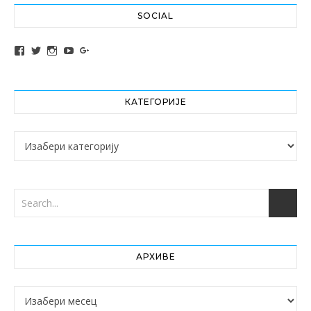
SOCIAL
View altochef’s profile on Facebook
View jovancica73’s profile on Twitter
View jovancica73’s profile on Instagram
View jovancica73’s profile on YouTube
View jovancica73’s profile on Google+
КАТЕГОРИЈЕ
Категорије
АРХИВЕ
Архиве