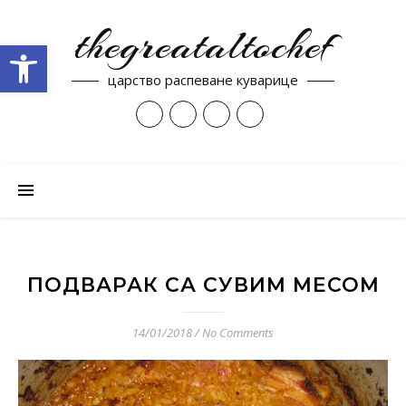
thegreataltochef
Open toolbar
царство распеване куварице
ПОДВАРАК СА СУВИМ МЕСОМ
14/01/2018
/
No Comments