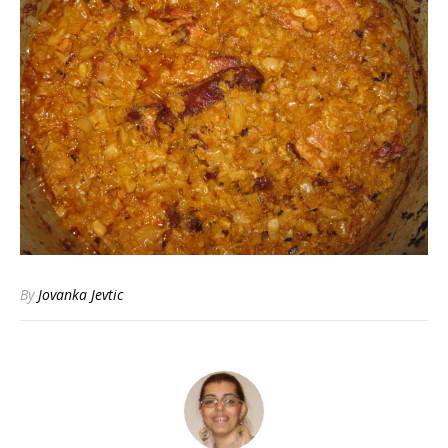
By
Jovanka Jevtic