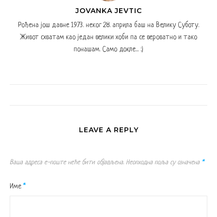
JOVANKA JEVTIC
Рођена још давне 1973. неког 28. априла баш на Велику Суботу.
Живот схватам као један велики хоби па се вероватно и тако
понашам. Само докле... :)
LEAVE A REPLY
Ваша адреса е-поште неће бити објављена.
Неопходна поља су означена
*
Име
*