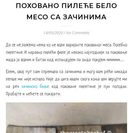
ПОХОВАНО ПИЛЕЋЕ БЕЛО
МЕСО СА ЗАЧИНИМА
14/05/2020
/
No Comments
Да се не лажемо нема ко не воли варијанте похованог меса. Посебно
пилетине. И наравно пилећи филе је некако најзгоднији за поховање
мада ја волим и батак кад испандујем па онда похујем ммммм…..
Елем, овај пут сам спремала са зачинима и могу вам рећи никада
лепше ми није испало. Није да цига хвали свога коња али верујте ми
на реч
зачинско биље
код поховане пилетине је пун погодак.
Пробајте и нећете се покајати.