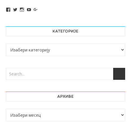
View altochef’s profile on Facebook
View jovancica73’s profile on Twitter
View jovancica73’s profile on Instagram
View jovancica73’s profile on YouTube
View jovancica73’s profile on Google+
КАТЕГОРИЈЕ
Категорије
АРХИВЕ
Архиве