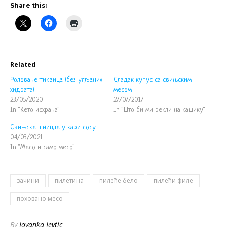
Share this:
Related
Роловане тиквице (без угљених
Сладак купус са свињским
хидрата)
месом
23/05/2020
27/07/2017
In "Кето исхрана"
In "Што би ми рекли на кашику"
Свињске шницле у кари сосу
04/03/2021
In "Месо и само месо"
зачини
пилетина
пилеће бело
пилећи филе
поховано месо
By
Jovanka Jevtic