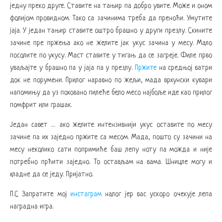
једну преко друге. Ставите на тањир па добро увите. Може и оном
фолијом провидном. Тако са зачинима треба да преноћи. Умутите
јаја. У један тањир ставите оштро брашно у други презлу. Скините
зачине пре пржења ако не желите јак укус зачина у месу. Мало
посолите по укусу. Маст ставите у тигањ да се загреје. Филе прво
уваљајте у брашно па у јаја па у презлу.
Пржите
на средњој ватри
док не порумени. Прилог наравно по жељи, мада врхунски кувари
напомињу да уз поховано пилеће бело месо најбоље иде као прилог
помфрит или грашак.
Један савет … ако желите интензивнији укус оставите по месу
зачине па их заједно пржите са месом. Мада, пошто су зачини на
месу неколико сати попримиће баш лепу ноту па можда и није
потребно прћити заједно. То остављам на вама. Шницле могу и
хладне да се једу. Пријатно.
П.С Запратите мој
инстаграм
налог јер вас ускоро очекује лепа
наградна игра.