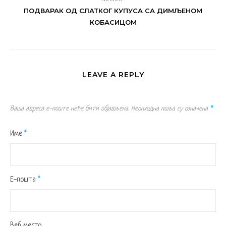
ПОДВАРАК ОД СЛАТКОГ КУПУСА СА ДИМЉЕНОМ
КОБАСИЦОМ
LEAVE A REPLY
Ваша адреса е-поште неће бити објављена.
Неопходна поља су означена
*
Име
*
Е-пошта
*
Веб место