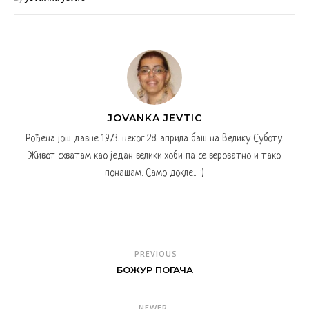
JOVANKA JEVTIC
Рођена још давне 1973. неког 28. априла баш на Велику Суботу.
Живот схватам као један велики хоби па се вероватно и тако
понашам. Само докле... :)
PREVIOUS
БОЖУР ПОГАЧА
NEWER