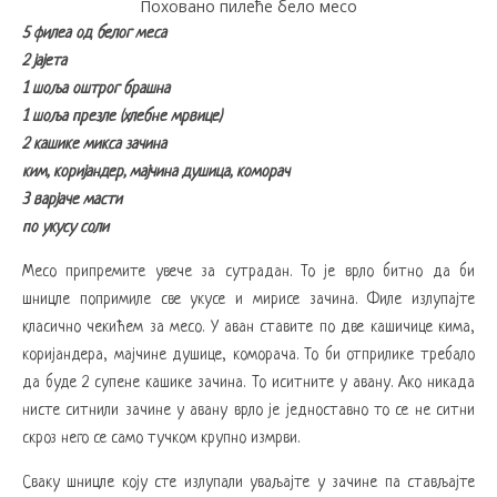
Поховано пилеће бело месо
5 филеа од белог меса
2 јајета
1 шоља оштрог брашна
1 шоља презле (хлебне мрвице)
2 кашике микса зачина
ким, коријандер, мајчина душица, коморач
3 варјаче масти
по укусу соли
Месо припремите увече за сутрадан. То је врло битно да би
шницле попримиле све укусе и мирисе зачина. Филе излупајте
класично чекићем за месо. У аван ставите по две кашичице кима,
коријандера, мајчине душице, коморача. То би отприлике требало
да буде 2 супене кашике зачина. То иситните у авану. Ако никада
нисте ситнили зачине у авану врло је једноставно то се не ситни
скроз него се само тучком крупно измрви.
Сваку шницле коју сте излупали уваљајте у зачине па стављајте