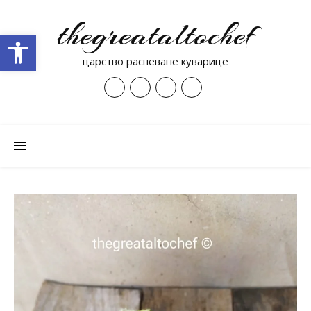
thegreataltochef
Open toolbar
царство распеване куварице