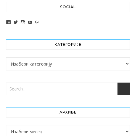
SOCIAL
View altochef’s profile on Facebook
View jovancica73’s profile on Twitter
View jovancica73’s profile on Instagram
View jovancica73’s profile on YouTube
View jovancica73’s profile on Google+
КАТЕГОРИЈЕ
Категорије
АРХИВЕ
Архиве