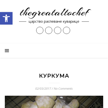
thegreataltochef
Open toolbar
царство распеване куварице
КУРКУМА
02/03/2017
/
No Comments