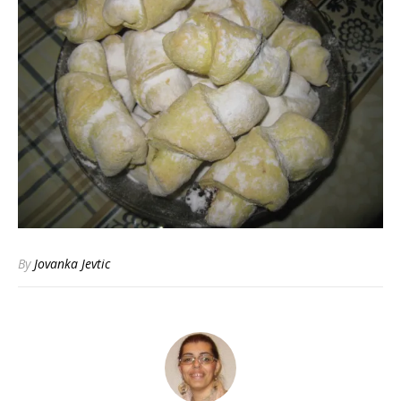
By
Jovanka Jevtic