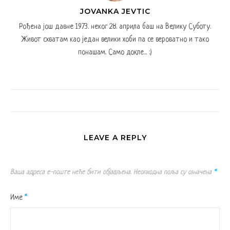
JOVANKA JEVTIC
Рођена још давне 1973. неког 28. априла баш на Велику Суботу.
Живот схватам као један велики хоби па се вероватно и тако
понашам. Само докле... :)
LEAVE A REPLY
Ваша адреса е-поште неће бити објављена.
Неопходна поља су означена
*
Име
*