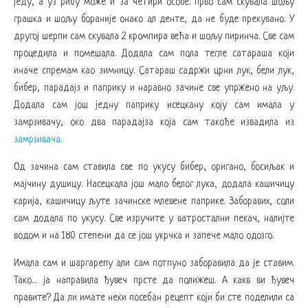
једу, а уз рибу може и за четири особе. Прво сам скувала шољу
грашка и шољу бораније онако ал денте, да не буде прекувано. У
другој шерпи сам скувала 2 кромпира већа и шољу пиринча. Све сам
процедила и помешала. Додала сам пола тегле сатараша који
иначе спремам као зимницу. Сатараш садржи црни лук, бели лук,
бибер, парадајз и паприку и наравно зачине све упржено на уљу.
Додала сам још једну паприку исецкану коју сам имала у
замрзивачу, око два парадајза која сам такође извадила из
замрзивача
.
Од зачина сам ставила све по укусу бибер, оригано, босиљак и
мајчину душицу. Насецкала још мало белог лука, додала кашичицу
карија, кашичицу љуте зачинске млевене паприке. Заборавих, соли
сам додала по укусу. Све изручите у ватростални пекач, налијте
водом и на 180 степени да се још укрчка и запече мало одозго.
Имала сам и шаргарепу али сам потпуно заборавила да је ставим.
Тако… ја направила ђувеч прсте да полижеш. А какв ви ђувеч
правите? Да ли имате неки посебан рецепт који би сте поделили са