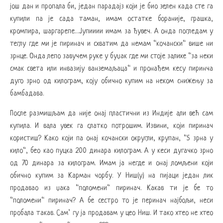
још дан и пропала би, један парадајз који је био зелен када сте га
купили па је сада таман, имам остатке бораније, грашка,
кромпира, шаргарепе…Јупииии имам за ђувеч. А онда погледам у
теглу где ми је пиринач и схватим да немам “кочански“ више ни
зрнце. Онда лепо завучем руке у буџак где ми стоје залихе “за неки
смак света или инвазију ванземаљаца“ и пронађем кесу пиринча
дуго зрно од килограм, коју обично купим на неком снижењу за
бамбадава.
После размишљам да није онај пластични из Индије али већ сам
купила. И вала увек га слатко потрошим. Извини, који пиринач
користиш? Како који па онај кочански округли, крупан, “5 зрна у
кило“, бео као пуцка 200 динара килограм. А у кеси дугачко зрно
од 70 динара за килограм. Имам ја негде и онај ломљени који
обично купим за Карман чорбу. У Ниш(у) на пијаци један лик
продавао из џака “поломени“ пиринач. Какав ти је бе то
“поломени“ пиринач? А бе сестро то је перинач најбољи, неси
пробала такав. Сам’ гу ја продавам у цео Ниш. И тако хтео не хтео