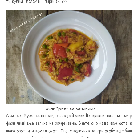
ти купиш “поломен“ пиринач. ???
Посни ђувеч са зачинима
А за овај ђувеч се погодило што је Велики Васкршњи пост па сам у
фази чишћења залиха из замрзивача. Знате оно када вам остане
шака овога или комад онога. Ово је количина за три особе које баш