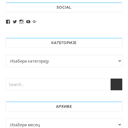
SOCIAL
View altochef’s profile on Facebook
View jovancica73’s profile on Twitter
View jovancica73’s profile on Instagram
View jovancica73’s profile on YouTube
View jovancica73’s profile on Google+
КАТЕГОРИЈЕ
Категорије
АРХИВЕ
Архиве