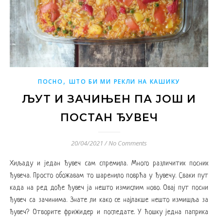
,
ПОСНО
ШТО БИ МИ РЕКЛИ НА КАШИКУ
ЉУТ И ЗАЧИЊЕН ПА ЈОШ И
ПОСТАН ЂУВЕЧ
20/04/2021
/
No Comments
Хиљаду и један ђувеч сам спремила. Много различитих посних
ђувеча. Просто обожавам то шаренило поврћа у ђувечу. Сваки пут
када на ред дође ђувеч ја нешто измислим ново. Овај пут посни
ђувеч са зачинима. Знате ли како се најлакше нешто измишља за
ђувеч? Отворите фрижидер и погледате. У ћошку једна паприка