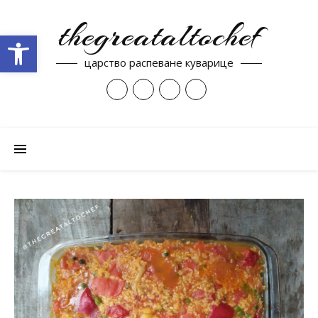
thegreataltochef
Open toolbar
царство распеване куварице