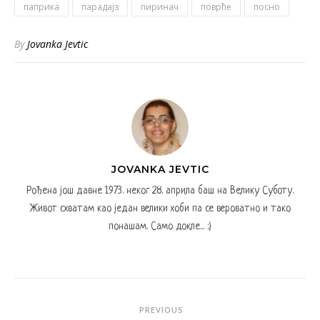
паприка
парадајз
пиринач
поврће
посно
By
Jovanka Jevtic
JOVANKA JEVTIC
Рођена још давне 1973. неког 28. априла баш на Велику Суботу.
Живот схватам као један велики хоби па се вероватно и тако
понашам. Само докле... :)
PREVIOUS