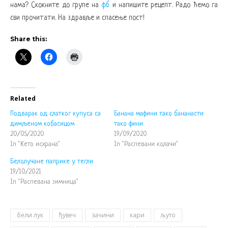
нама? Скокните до групе на
фб
и напишите рецепт. Радо ћемо га
сви прочитати. На здравље и спасење пост!
Share this:
Related
Подварак од слатког купуса са
Банана мафини тако бананасти
димљеном кобасицом
тако фини
20/05/2020
19/09/2020
In "Кето исхрана"
In "Распевани колачи"
Белолучане паприке у тегли
19/10/2021
In "Распевана зимница"
бели лук
ђувеч
зачини
кари
љуто