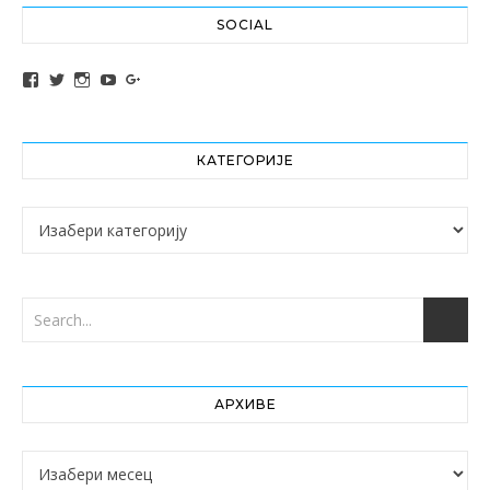
SOCIAL
View altochef’s profile on Facebook
View jovancica73’s profile on Twitter
View jovancica73’s profile on Instagram
View jovancica73’s profile on YouTube
View jovancica73’s profile on Google+
КАТЕГОРИЈЕ
Категорије
АРХИВЕ
Архиве