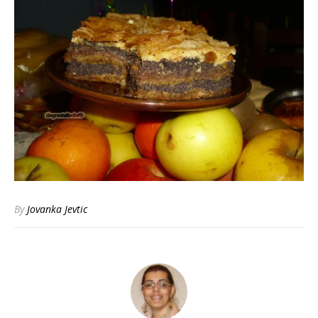
By
Jovanka Jevtic