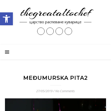
thegreataltochef
Open toolbar
царство распеване куварице
MEĐUMURSKA PITA2
27/05/2019
/
No Comments