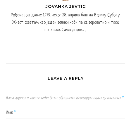
JOVANKA JEVTIC
Рођена још давне 1973. неког 28. априла баш на Велику Суботу.
Живот схватам као један велики хоби па се вероватно и тако
понашам. Само докле... :)
LEAVE A REPLY
Ваша адреса е-поште неће бити објављена.
Неопходна поља су означена
*
Име
*