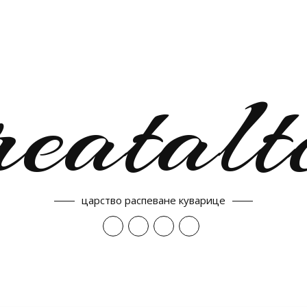
reatalt
царство распеване куварице