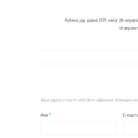
Рођена још давне 1973. неког 28. април
се вероват
Ваша адреса е-поште неће бити објављена.
Неопходна по
Име
*
Е-пошт