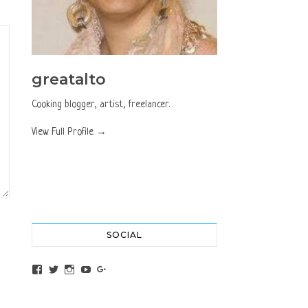
greatalto
Cooking blogger, artist, freelancer.
View Full Profile →
SOCIAL
View altochef’s profile on Facebook
View jovancica73’s profile on Twitter
View jovancica73’s profile on Instagram
View jovancica73’s profile on YouTube
View jovancica73’s profile on Google+