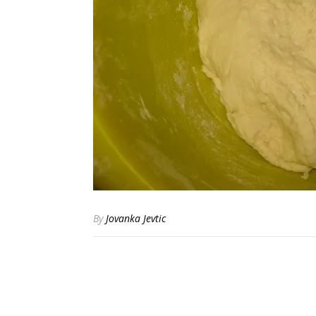
By
Jovanka Jevtic