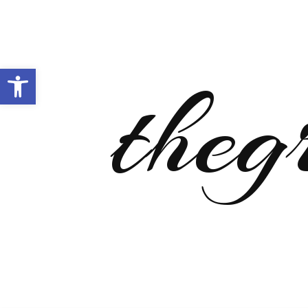
Open toolbar
theg