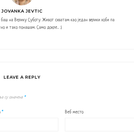
JOVANKA JEVTIC
а баш на Велику Суботу. Живот схватам као један велики хоби па
но и тако понашам. Само докле... :)
LEAVE A REPLY
ља су означена
*
а
*
Веб место