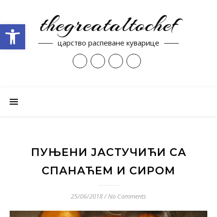
thegreataltochef
Open toolbar
царство распеване куварице
ПУЊЕНИ ЈАСТУЧИЋИ СА
СПАНАЋЕМ И СИРОМ
25/06/2018
/
No Comments