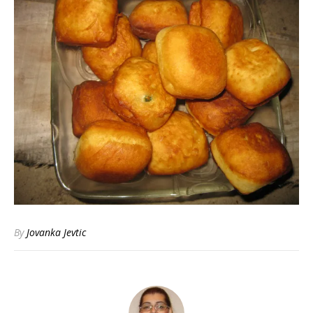
By
Jovanka Jevtic