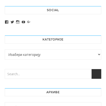
SOCIAL
View altochef’s profile on Facebook
View jovancica73’s profile on Twitter
View jovancica73’s profile on Instagram
View jovancica73’s profile on YouTube
View jovancica73’s profile on Google+
КАТЕГОРИЈЕ
Категорије
АРХИВЕ
Архиве