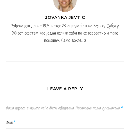
JOVANKA JEVTIC
Рођена још давне 1973. неког 28. априла баш на Велику Суботу.
Живот схватам као један велики хоби па се вероватно и тако
понашам. Само докле... :)
LEAVE A REPLY
Ваша адреса е-поште неће бити објављена.
Неопходна поља су означена
*
Име
*