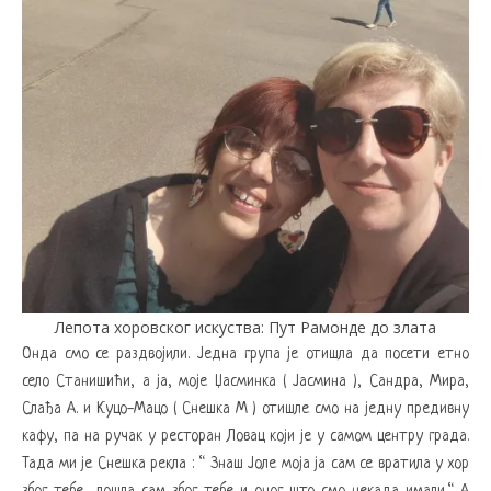
Лепота хоровског искуства: Пут Рамонде до злата
Онда смо се раздвојили. Једна група је отишла да посети етно
село Станишићи, а ја, моје Џасминка ( Јасмина ), Сандра, Мира,
Слађа А. и Куцо-Мацо ( Снешка М ) отишле смо на једну предивну
кафу, па на ручак у ресторан Ловац који је у самом центру града.
Тада ми је Снешка рекла : “ Знаш Јоле моја ја сам се вратила у хор