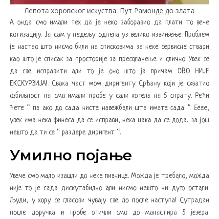
Лепота хоровског искуства: Пут Рамонде до злата
А онда смо имали пех да је неко заборавио да плати то вече
котизацију. Ја сам у недељу однела уз велико извињење. Проблем
је настао што нисмо били на списковима за неке сервисне ствари
као што је списак за просторије за пресвлачење и слично. Увек се
да све исправити али то је оно што ја причам ОВО НИЈЕ
ЕКСКУРЗИЈА!. Свака част мом диригенту Срђану који је схватио
озбиљност па смо имали пробе у сали хотела на 5 спрату. Рећи
ћете “ па ако до сада нисте навежбали шта имате сада “. Ееее,
увек има нека финеса да се исправи, нека цака да се дода, за још
нешто да ти се “ раздере диригент “.
Умилно појање
Увече смо мало изашли до неке пивнице. Можда је требало, можда
није то је сада дискутабилно али нисмо нешто ни дуго остали.
Људи, у хору се гласови чувају све до после наступа! Сутрадан
после доручка и пробе отичли смо до манастира 5 језера.