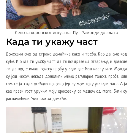
Лепота хоровског искуства: Пут Рамонде до злата
Када ти укажу част
Дочекани смо од стране домаћина како и треба. Као да смо код
куће. И онда ти укажу част да те поздраве на отварању, и дозволе
ти да после имаш тонску пробу у сали где ћеш наступити. Можда
су још неком некада дозволили мимо регуларне тонске пробе, али
сам се ја тада осећала поносно јер су мом хору указали част. А ја
као прави гост уручим моју ораховачу са медом од глога. Били су
распамећени. Увек сам за домаће.