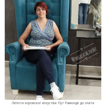
Лепота хоровског искуства: Пут Рамонде до злата