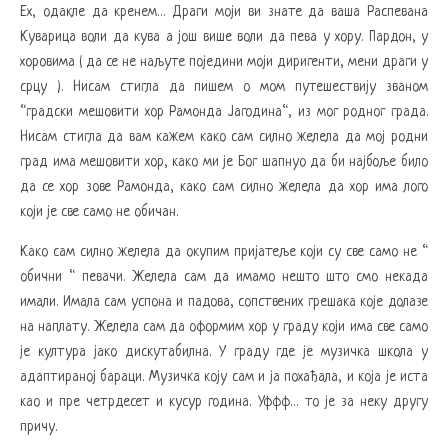
Ех, одакле да кренем… Драги моји ви знате да ваша Распевана
Куварица воли да кува а још више воли да пева у хору. Пардон, у
хоровима ( да се не наљуте поједини моји диригенти, мени драги у
срцу ). Нисам стигла да пишем о мом путешествију званом
“градски мешовити хор Рамонда Јагодина“, из мог родног града.
Нисам стигла да вам кажем како сам силно желела да мој родни
град има мешовити хор, како ми је Бог шапнуо да би најбоље било
да се хор зове Рамонда, како сам силно желела да хор има лого
који је све само не обичан.
Како сам силно желела да окупим пријатеље који су све само не “
обични “ певачи. Желела сам да имамо нешто што смо некада
имали. Имала сам успона и падова, сопствених грешака које долазе
на наплату. Желела сам да оформим хор у граду који има све само
је култура јако дискутабилна. У граду где је музичка школа у
адаптираној бараци. Музичка коју сам и ја похађала, и која је иста
као и пре четрдесет и кусур година. Уффф… то је за неку другу
причу.