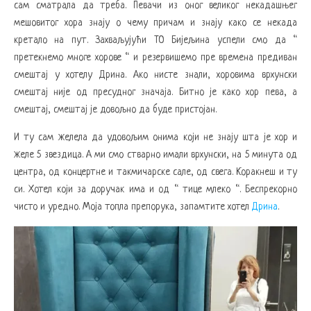
сам сматрала да треба. Певачи из оног великог некадашњег
мешовитог хора знају о чему причам и знају како се некада
кретало на пут. Захваљујући ТО Бијељина успели смо да “
претекнемо многе хорове “ и резервишемо пре времена предиван
смештај у хотелу Дрина. Ако нисте знали, хоровима врхунски
смештај није од пресудног значаја. Битно је како хор пева, а
смештај, смештај је довољно да буде пристојан.
И ту сам желела да удовољим онима који не знају шта је хор и
желе 5 звездица. А ми смо стварно имали врхунски, на 5 минута од
центра, од концертне и такмичарске сале, од свега. Коракнеш и ту
си. Хотел који за доручак има и од “ тице млеко “. Беспрекорно
чисто и уредно. Моја топла препорука, запамтите хотел
Дрина
.