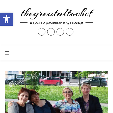
thegreataltochef
Open toolbar
царство распеване куварице