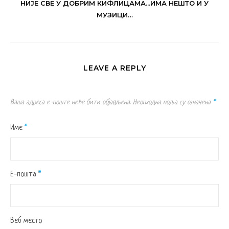
НИЈЕ СВЕ У ДОБРИМ КИФЛИЦАМА...ИМА НЕШТО И У
МУЗИЦИ…
LEAVE A REPLY
Ваша адреса е-поште неће бити објављена.
Неопходна поља су означена
*
Име
*
Е-пошта
*
Веб место