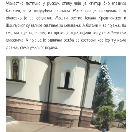
Манастир потпуно у руском стилу чији је ктитор био владика
Качавенда са верујућим народом. Манастир је предиван. Под
обавезно је за обилазак. Мошти светих Јована Кроштанског и
Шангајског су велике светиње за целивање. А богами и за појање, па
смо ми који потичемо из црквеног хора појали верујте анђеоским
гласовима. А појање је одлична вежба за световни хор јер ту нема
драња, само умилног појања.