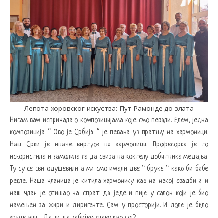
Лепота хоровског искуства: Пут Рамонде до злата
Нисам вам испричала о композицијама које смо певали. Елем, једна
композиција “ Ово је Србија “ је певана уз пратњу на хармоници.
Наш Срки је иначе виртуоз на хармоници. Професорка је то
искористила и замолила га да свира на коктелу добитника медаља.
Ту су се сви одушевили а ми смо имали две “ бруке “ како би бабе
рекле. Наша чланица је китила хармонику као на некој свадби а и
наш члан је отишао на спрат да једе и пије у салон који је био
намењен за жири и диригенте. Сам у просторији. И доле је било
хране али… Да ли да забијем главу као ној?