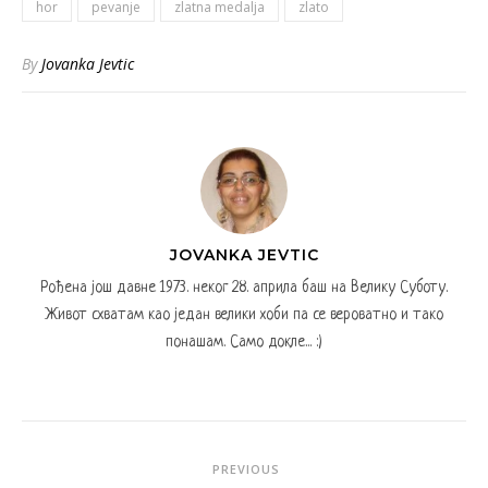
hor
pevanje
zlatna medalja
zlato
By
Jovanka Jevtic
JOVANKA JEVTIC
Рођена још давне 1973. неког 28. априла баш на Велику Суботу.
Живот схватам као један велики хоби па се вероватно и тако
понашам. Само докле... :)
PREVIOUS