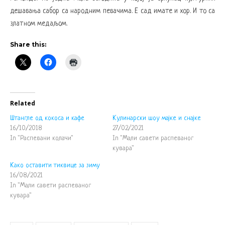
дешавања сабор са народним певачима. Е сад имате и хор. И то са
златном медаљом.
Share this:
Related
Штангле од кокоса и кафе
Кулинарски шоу мајке и снајке
16/10/2018
27/02/2021
In "Распевани колачи"
In "Мали савети распеваног
кувара"
Како оставити тиквице за зиму
16/08/2021
In "Мали савети распеваног
кувара"