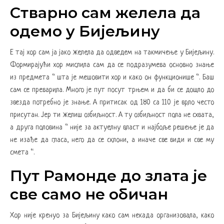
Стварно сам желела да
одемо у Бијељину
Е тај хор сам ја јако желела да одведем на такмичење у Бијељину.
Формирајући хор мислила сам да се подразумева основно знање
из предмета “ шта је мешовити хор и како он функционише “. Баш
сам се преварила. Много је пут посут трњем и да би се дошло до
звезда потребно је знање. А притисак од 180 са 110 је врло често
присутан. Јер ти желиш озбиљност. А ту озбиљност пола не схвата,
а друга половина “ није за актуелну власт и најбоље решење је да
не изађе да гласа, него да се склони, а иначе све види и све му
смета “.
Пут Рамонде до злата је
све само не обичан
Хор није кренуо за Бијељину како сам некада организовала, како