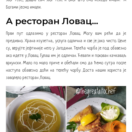
због тебе, дошла сам због тебе и оног што смо некада имали.“ А
Богами јесмо имали.
А ресторан Ловац…
Први пут одлазимо у ресторан Ловац. Могу вам рећи да је
предивно. Храна изузетна, услуга одлична и све је јако чисто. Цене
су, верујте јефтиније него у Јагодини. Телећа чорба је под обавезно
ако идете у Ловац. Гулаш им је одличан. Ћевапи и похован качкаваљ
врхунски. Мало по мало приче и обећали смо да ћемо сутра после
наступа обавезно доћи на телећу чорбу. Доста наших хориста је
заволело ресторан Ловац.