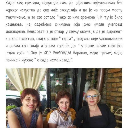
Када смо кретали, покушала сам да објасним појединцима без
хорског искуства да ово није екскурзија и да је на првом месту
такмичење, а за све остало “ ако се има времена “. И ту је било
кашњења, на одређена снимања која смо имали унапред
договорена. Невероватна је ствар у свему овоме је да је диригент
коначно схватио, овај хор није “ салса“ , овај хор није удовољавање
и онима који знају и онима који би да “ утроше време кроз још
један хоби “. Ово је ХОР РАМОНДА! Наравно, мало треме, мало
панике и чувено “ е сада нема назад “.