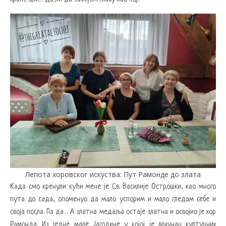
Лепота хоровског искуства: Пут Рамонде до злата
Када смо кренули кући мене је Св. Василије Острошки, као много
пута до сада, опоменуо да мало успорим и мало гледам себе и
своја посла. Па да… А златна медаља остаје златна и освојио је хор
Рамонда. Из једне мале Јагодине у којој је врхунац културних