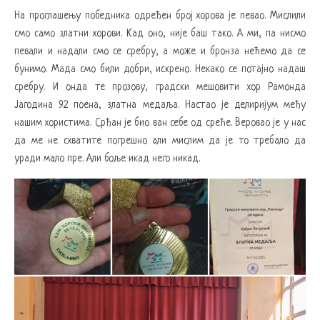
На проглашењу победника одређен број хорова је певао. Мислили
смо само златни хорови. Кад оно, није баш тако. А ми, па нисмо
певали и надали смо се сребру, а може и бронза нећемо да се
бунимо. Мада смо били добри, искрено. Некако се потајно надаш
сребру. И онда те прозову, градски мешовити хор Рамонда
Јагодина 92 поена, златна медаља. Настао је делиријум међу
нашим хористима. Срђан је био ван себе од среће. Веровао је у нас
да ме не схватите погрешно али мислим да је то требало да
уради мало пре. Али боље икад него никад.