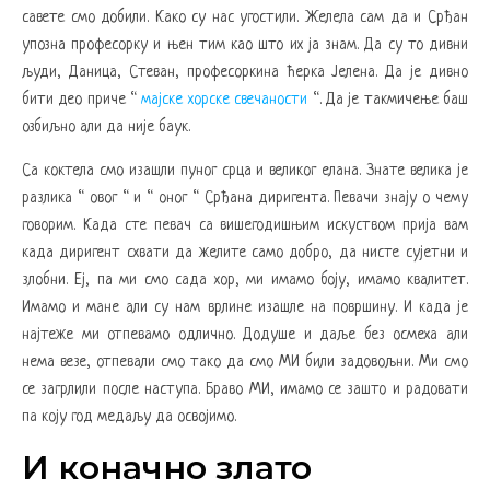
савете смо добили. Како су нас угостили. Желела сам да и Срђан
упозна професорку и њен тим као што их ја знам. Да су то дивни
људи, Даница, Стеван, професоркина ћерка Јелена. Да је дивно
бити део приче “
мајске хорске свечаности
“. Да је такмичење баш
озбиљно али да није баук.
Са коктела смо изашли пуног срца и великог елана. Знате велика је
разлика “ овог “ и “ оног “ Срђана диригента. Певачи знају о чему
говорим. Када сте певач са вишегодишњим искуством прија вам
када диригент схвати да желите само добро, да нисте сујетни и
злобни. Еј, па ми смо сада хор, ми имамо боју, имамо квалитет.
Имамо и мане али су нам врлине изашле на површину. И када је
најтеже ми отпевамо одлично. Додуше и даље без осмеха али
нема везе, отпевали смо тако да смо МИ били задовољни. Ми смо
се загрлили после наступа. Браво МИ, имамо се зашто и радовати
па коју год медаљу да освојимо.
И коначно злато