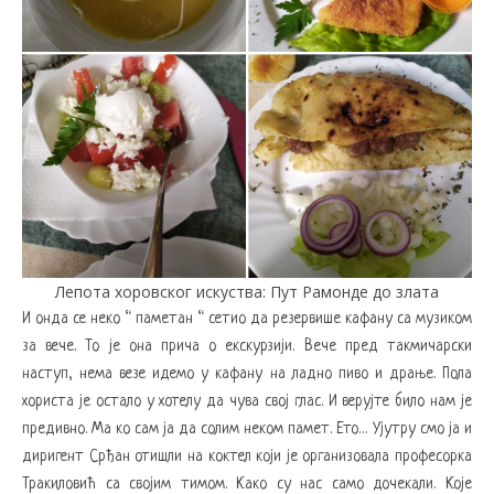
Лепота хоровског искуства: Пут Рамонде до злата
И онда се неко “ паметан “ сетио да резервише кафану са музиком
за вече. То је она прича о екскурзији. Вече пред такмичарски
наступ, нема везе идемо у кафану на ладно пиво и драње. Пола
хориста је остало у хотелу да чува свој глас. И верујте било нам је
предивно. Ма ко сам ја да солим неком памет. Ето… Ујутру смо ја и
диригент Срђан отишли на коктел који је организовала професорка
Тракиловић са својим тимом. Како су нас само дочекали. Које