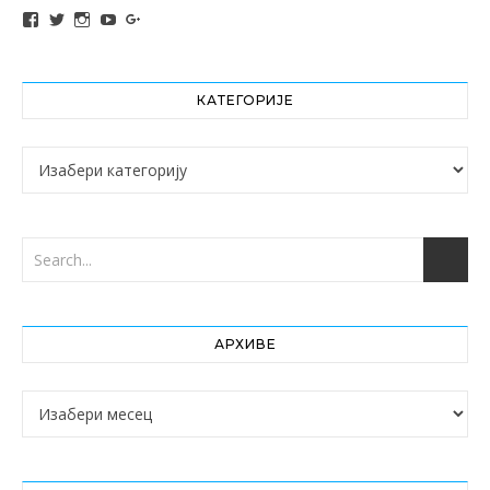
View altochef’s profile on Facebook
View jovancica73’s profile on Twitter
View jovancica73’s profile on Instagram
View jovancica73’s profile on YouTube
View jovancica73’s profile on Google+
КАТЕГОРИЈЕ
Категорије
АРХИВЕ
Архиве