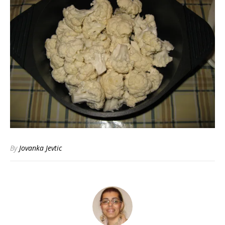
By
Jovanka Jevtic