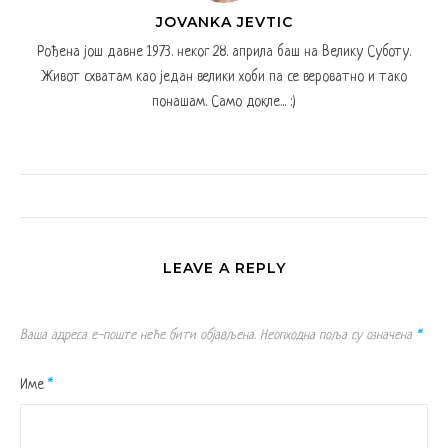
JOVANKA JEVTIC
Рођена још давне 1973. неког 28. априла баш на Велику Суботу.
Живот схватам као један велики хоби па се вероватно и тако
понашам. Само докле... :)
LEAVE A REPLY
Ваша адреса е-поште неће бити објављена.
Неопходна поља су означена
*
Име
*