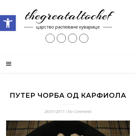
thegreataltochef
Open toolbar
царство распеване куварице
ПУТЕР ЧОРБА ОД КАРФИОЛА
26/01/2017
/
No Comments