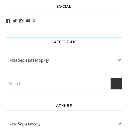
SOCIAL
View altochef’s profile on Facebook
View jovancica73’s profile on Twitter
View jovancica73’s profile on Instagram
View jovancica73’s profile on YouTube
View jovancica73’s profile on Google+
КАТЕГОРИЈЕ
Категорије
АРХИВЕ
Архиве