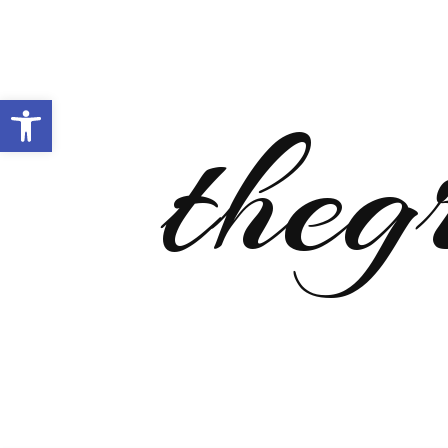
Open toolbar
theg