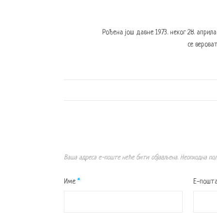
Рођена још давне 1973. неког 28. април
се вероват
Ваша адреса е-поште неће бити објављена.
Неопходна по
Име
*
Е-пошт