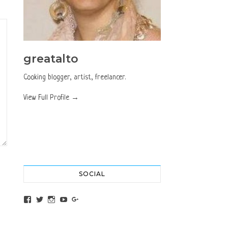
greatalto
Cooking blogger, artist, freelancer.
View Full Profile →
SOCIAL
View altochef’s profile on Facebook
View jovancica73’s profile on Twitter
View jovancica73’s profile on Instagram
View jovancica73’s profile on YouTube
View jovancica73’s profile on Google+