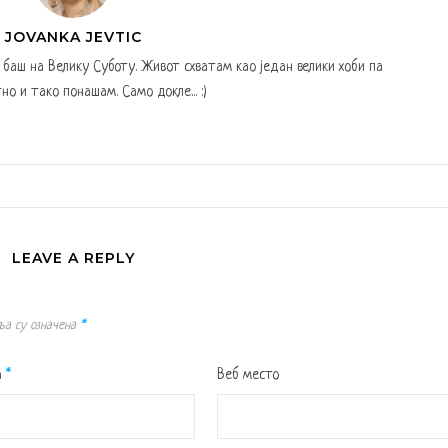
JOVANKA JEVTIC
а баш на Велику Суботу. Живот схватам као један велики хоби па
но и тако понашам. Само докле... :)
LEAVE A REPLY
ља су означена
*
а
*
Веб место