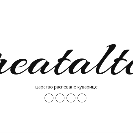
reatalt
царство распеване куварице