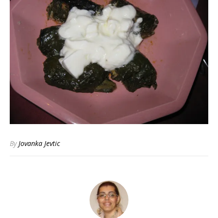
By
Jovanka Jevtic