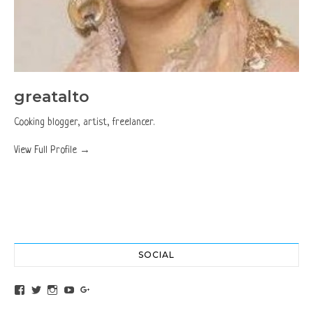
greatalto
Cooking blogger, artist, freelancer.
View Full Profile →
SOCIAL
View altochef’s profile on Facebook
View jovancica73’s profile on Twitter
View jovancica73’s profile on Instagram
View jovancica73’s profile on YouTube
View jovancica73’s profile on Google+