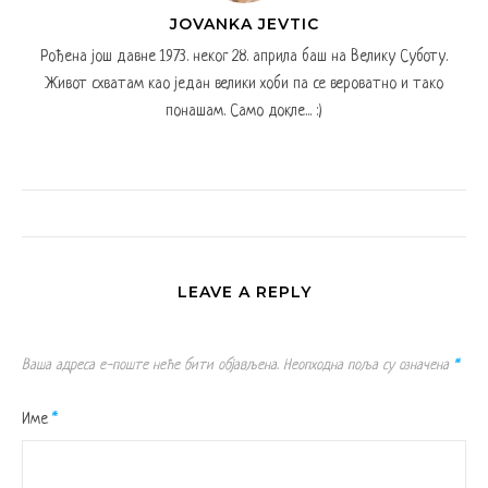
JOVANKA JEVTIC
Рођена још давне 1973. неког 28. априла баш на Велику Суботу.
Живот схватам као један велики хоби па се вероватно и тако
понашам. Само докле... :)
LEAVE A REPLY
Ваша адреса е-поште неће бити објављена.
Неопходна поља су означена
*
Име
*