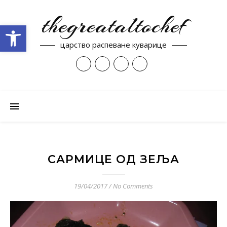
thegreataltochef
Open toolbar
царство распеване куварице
САРМИЦЕ ОД ЗЕЉА
19/04/2017
/
No Comments