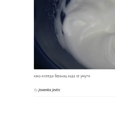
како изгледа беланац када се умути
By
Jovanka Jevtic