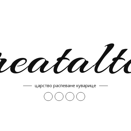
reatalt
царство распеване куварице