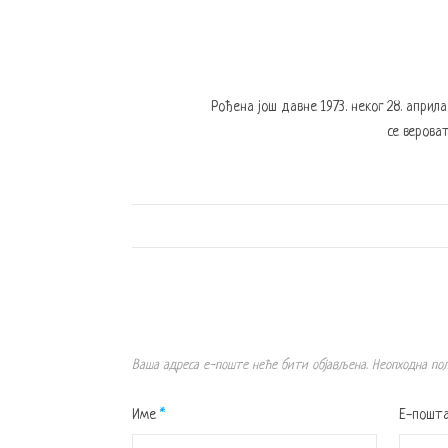
Рођена још давне 1973. неког 28. април
се вероват
Ваша адреса е-поште неће бити објављена.
Неопходна по
Име
*
Е-пошт