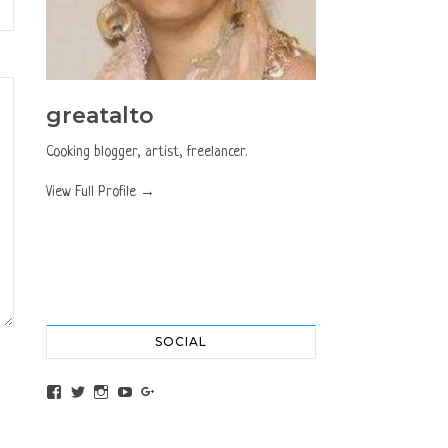
greatalto
Cooking blogger, artist, freelancer.
View Full Profile →
SOCIAL
View altochef’s profile on Facebook
View jovancica73’s profile on Twitter
View jovancica73’s profile on Instagram
View jovancica73’s profile on YouTube
View jovancica73’s profile on Google+