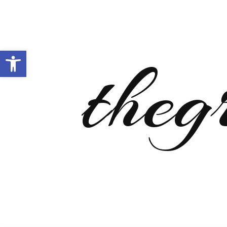
Open toolbar
theg