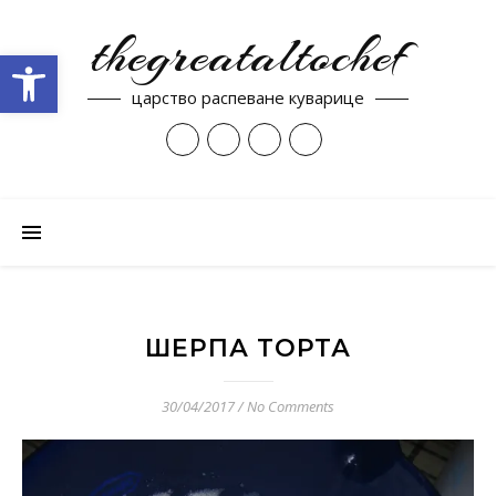
thegreataltochef
Open toolbar
царство распеване куварице
ШЕРПА ТОРТА
30/04/2017
/
No Comments