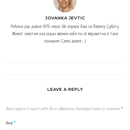
JOVANKA JEVTIC
Рођена још давне 1973. неког 28. априла баш на Велику Суботу.
Живот схватам као један велики хоби па се вероватно и тако
понашам. Само докле... :)
LEAVE A REPLY
Ваша адреса е-поште неће бити објављена.
Неопходна поља су означена
*
Име
*