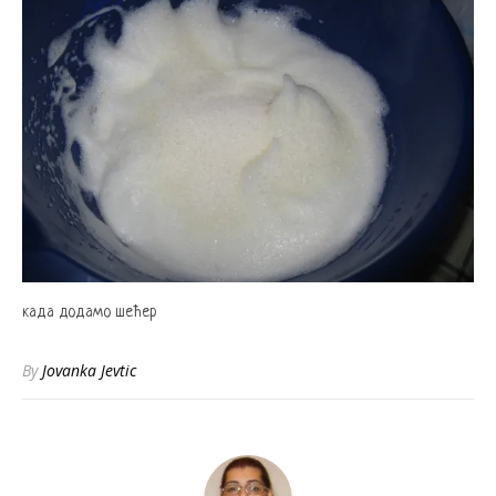
када додамо шећер
By
Jovanka Jevtic