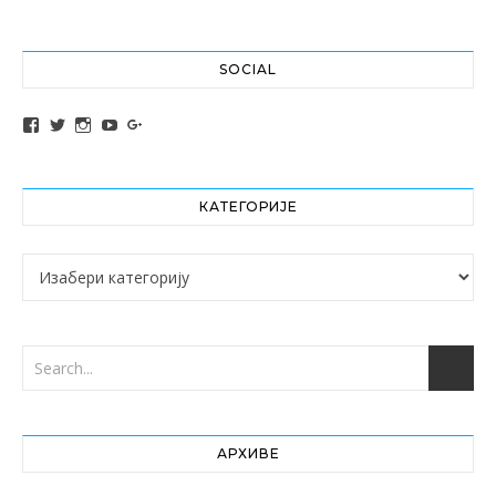
SOCIAL
View altochef’s profile on Facebook
View jovancica73’s profile on Twitter
View jovancica73’s profile on Instagram
View jovancica73’s profile on YouTube
View jovancica73’s profile on Google+
КАТЕГОРИЈЕ
Категорије
АРХИВЕ