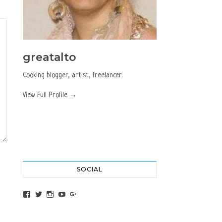
greatalto
Cooking blogger, artist, freelancer.
View Full Profile →
SOCIAL
View altochef’s profile on Facebook
View jovancica73’s profile on Twitter
View jovancica73’s profile on Instagram
View jovancica73’s profile on YouTube
View jovancica73’s profile on Google+