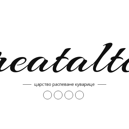
reatalt
царство распеване куварице