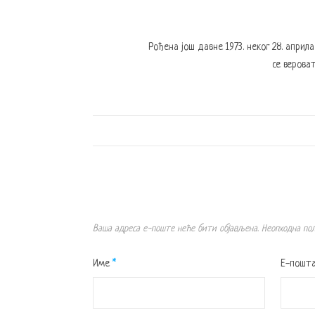
Рођена још давне 1973. неког 28. април
се вероват
Ваша адреса е-поште неће бити објављена.
Неопходна по
Име
*
Е-пошт