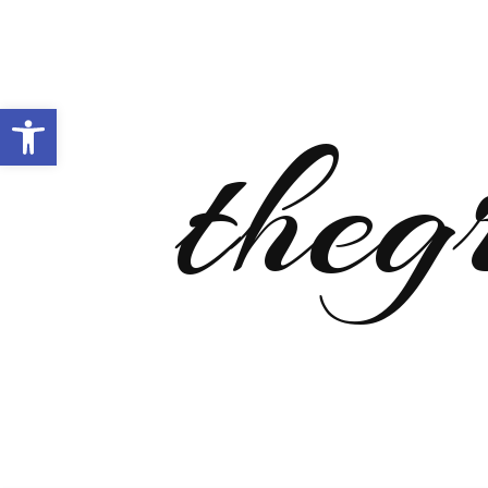
Open toolbar
theg