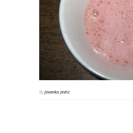
By
Jovanka Jevtic