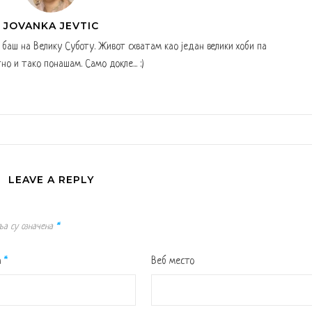
JOVANKA JEVTIC
а баш на Велику Суботу. Живот схватам као један велики хоби па
но и тако понашам. Само докле... :)
LEAVE A REPLY
ља су означена
*
а
*
Веб место