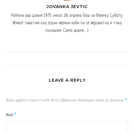
JOVANKA JEVTIC
Рођена још давне 1973. неког 28. априла баш на Велику Суботу.
Живот схватам као један велики хоби па се вероватно и тако
понашам. Само докле... :)
LEAVE A REPLY
Ваша адреса е-поште неће бити објављена.
Неопходна поља су означена
*
Име
*