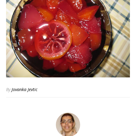
By
Jovanka Jevtic