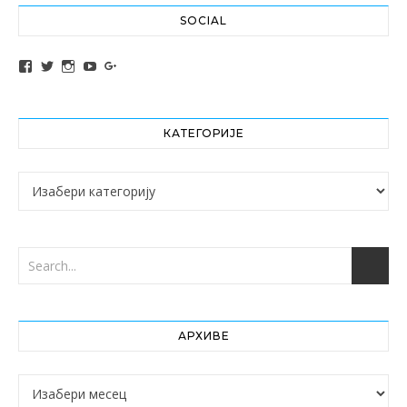
SOCIAL
View altochef’s profile on Facebook
View jovancica73’s profile on Twitter
View jovancica73’s profile on Instagram
View jovancica73’s profile on YouTube
View jovancica73’s profile on Google+
КАТЕГОРИЈЕ
Категорије
АРХИВЕ
Архиве