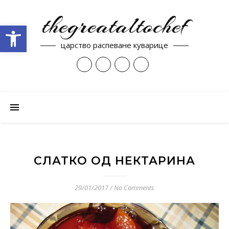
thegreataltochef
Open toolbar
царство распеване куварице
СЛАТКО ОД НЕКТАРИНА
29/01/2017
/
No Comments