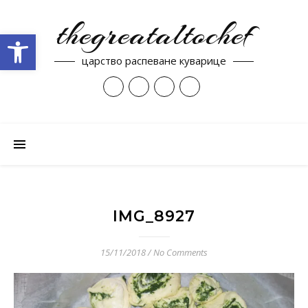
thegreataltochef
Open toolbar
царство распеване куварице
IMG_8927
15/11/2018
/
No Comments