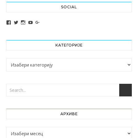
SOCIAL
View altochef’s profile on Facebook
View jovancica73’s profile on Twitter
View jovancica73’s profile on Instagram
View jovancica73’s profile on YouTube
View jovancica73’s profile on Google+
КАТЕГОРИЈЕ
Категорије
АРХИВЕ
Архиве