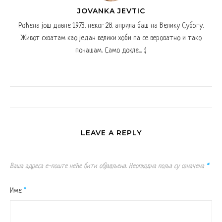
JOVANKA JEVTIC
Рођена још давне 1973. неког 28. априла баш на Велику Суботу.
Живот схватам као један велики хоби па се вероватно и тако
понашам. Само докле... :)
LEAVE A REPLY
Ваша адреса е-поште неће бити објављена.
Неопходна поља су означена
*
Име
*