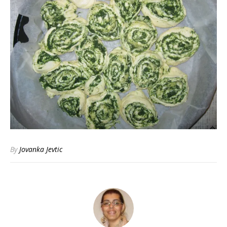
By
Jovanka Jevtic