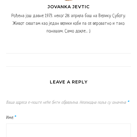
JOVANKA JEVTIC
Рођена још давне 1973. неког 28. априла баш на Велику Суботу.
Живот схватам као један велики хоби па се вероватно и тако
понашам. Само докле... :)
LEAVE A REPLY
Ваша адреса е-поште неће бити објављена.
Неопходна поља су означена
*
Име
*