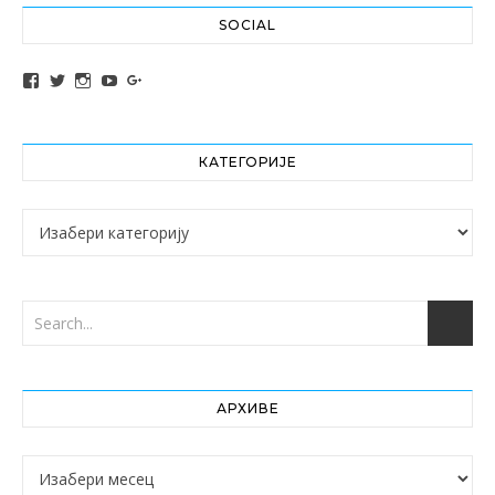
SOCIAL
View altochef’s profile on Facebook
View jovancica73’s profile on Twitter
View jovancica73’s profile on Instagram
View jovancica73’s profile on YouTube
View jovancica73’s profile on Google+
КАТЕГОРИЈЕ
Категорије
АРХИВЕ
Архиве