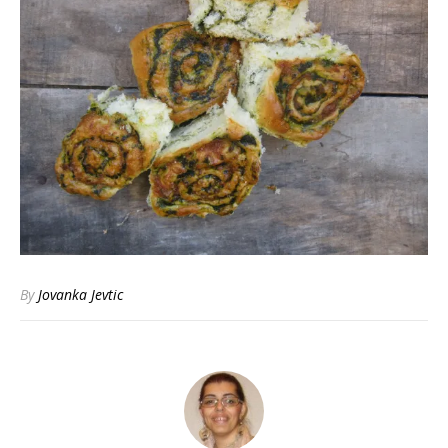
By
Jovanka Jevtic