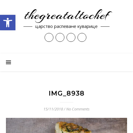
thegreataltochef
Open toolbar
царство распеване куварице
IMG_8938
15/11/2018
/
No Comments