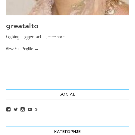
greatalto
Cooking blogger, artist, freelancer.
View Full Profile →
SOCIAL
View altochef’s profile on Facebook
View jovancica73’s profile on Twitter
View jovancica73’s profile on Instagram
View jovancica73’s profile on YouTube
View jovancica73’s profile on Google+
КАТЕГОРИЈЕ