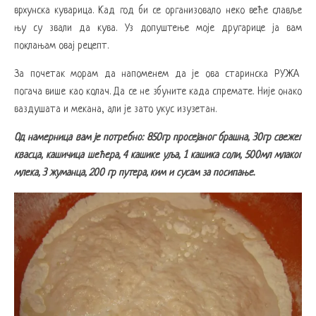
врхунска куварица. Кад год би се организовало неко веће славље
њу су звали да кува. Уз допуштење моје другарице ја вам
поклањам овај рецепт.
За почетак морам да напоменем да је ова старинска РУЖА
погача више као колач. Да се не збуните када спремате. Није онако
ваздушата и мекана, али је зато укус изузетан.
Од намерница вам је потребно: 850гр просејаног брашна, 30гр свежег
квасца, кашичица шећера, 4 кашике уља, 1 кашика соли, 500мл млаког
млека, 3 жуманца, 200 гр путера, ким и сусам за посипање.