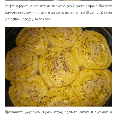
Увијте у ролат, и исеците на парчиће око 2 прста ширине. Покрите
памучном крпом и оставите да мало нарасте (око 10 минута) само
да попуни посуду за печење.
Премажите умућеним жуманцетом, поспите кимом и сусамом и