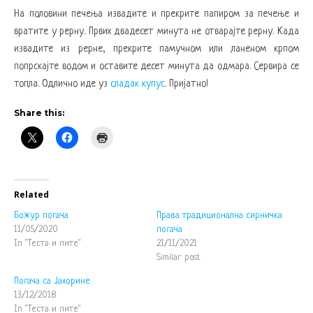
На половини печења извадите и прекрите папиром за печење и
вратите у рерну. Првих двадесет минута не отварајте рерну. Када
извадите из рерне, прекрите памучном или ланеном крпом
попрскајте водом и оставите десет минута да одмара. Сервира се
топла. Одлично иде уз
сладак купус
. Пријатно!
Share this:
Related
Божур погача
Права традиционална сирничка
11/05/2020
погача
In "Теста и пите"
21/11/2021
Similar post
Погача са Јахорине
13/12/2018
In "Теста и пите"