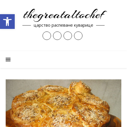
thegreataltochef
Open toolbar
царство распеване куварице