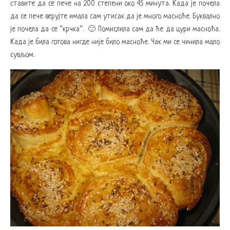
ставите да се пече на 200 степени око 45 минута. Када је почела
да се пече верујте имала сам утисак да је много масноће. Буквално
је почела да се “крчка“. 🙂 Помислила сам да ће да цури масноћа.
Када је била готова нигде није било масноће. Чак ми се чинила мало
сувљом.