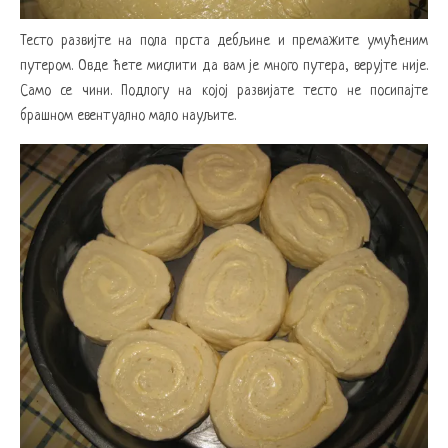
Тесто развијте на пола прста дебљине и премажите умућеним
путером. Овде ћете мислити да вам је много путера, верујте није.
Само се чини. Подлогу на којој развијате тесто не посипајте
брашном евентуално мало науљите.