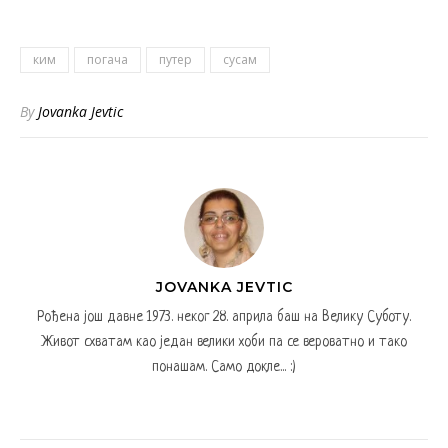
ким
погача
путер
сусам
By
Jovanka Jevtic
JOVANKA JEVTIC
Рођена још давне 1973. неког 28. априла баш на Велику Суботу.
Живот схватам као један велики хоби па се вероватно и тако
понашам. Само докле... :)