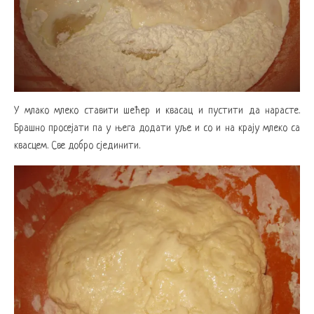
У млако млеко ставити шећер и квасац и пустити да нарасте.
Брашно просејати па у њега додати уље и со и на крају млеко са
квасцем. Све добро сјединити.