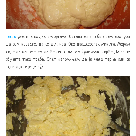
Тесто
умесите науљеним рукама. Оставите на собној температури
да вам нарасте, да се дуплира. Око двадсесетак минута. Морам
овде да напоменем да ће тесто да вам буде мало тврђе. Да се не
збуните тако треба. Опет напомињем да је мало тврђа али се
топи док се једе 🙂 .