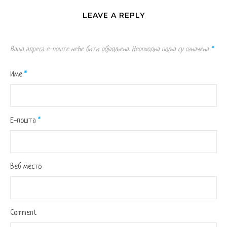
LEAVE A REPLY
Ваша адреса е-поште неће бити објављена.
Неопходна поља су означена
*
Име
*
Е-пошта
*
Веб место
Comment