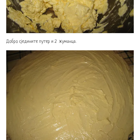
Добро сједините путер и 2 жуманца.