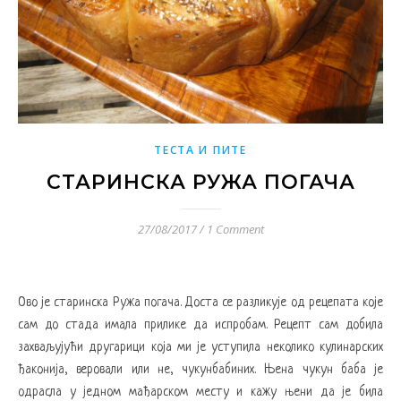
ТЕСТА И ПИТЕ
СТАРИНСКА РУЖА ПОГАЧА
27/08/2017
/
1 Comment
Ово је старинска Ружа погача. Доста се разликује од рецепата које
сам до стада имала прилике да испробам. Рецепт сам добила
захваљујући другарици која ми је уступила неколико кулинарских
ђаконија, веровали или не, чукунбабиних. Њена чукун баба је
одрасла у једном мађарском месту и кажу њени да је била