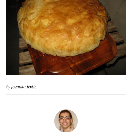
By
Jovanka Jevtic