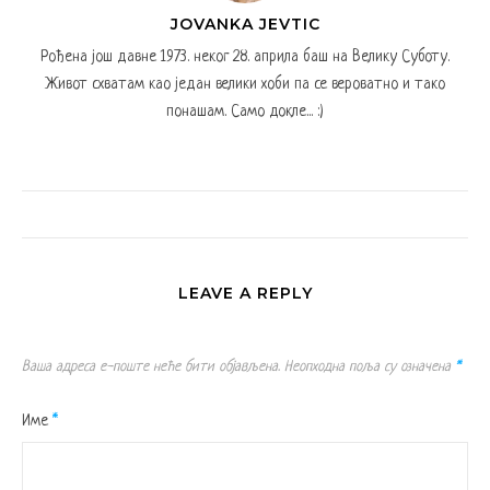
JOVANKA JEVTIC
Рођена још давне 1973. неког 28. априла баш на Велику Суботу.
Живот схватам као један велики хоби па се вероватно и тако
понашам. Само докле... :)
LEAVE A REPLY
Ваша адреса е-поште неће бити објављена.
Неопходна поља су означена
*
Име
*