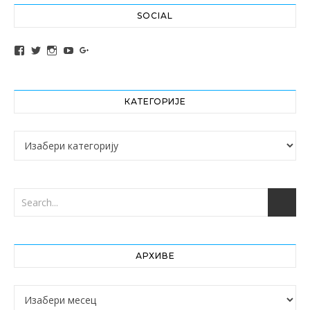
SOCIAL
View altochef’s profile on Facebook
View jovancica73’s profile on Twitter
View jovancica73’s profile on Instagram
View jovancica73’s profile on YouTube
View jovancica73’s profile on Google+
КАТЕГОРИЈЕ
Категорије
АРХИВЕ
Архиве