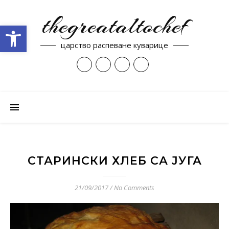
thegreataltochef
Open toolbar
царство распеване куварице
СТАРИНСКИ ХЛЕБ СА ЈУГА
21/09/2017
/
No Comments