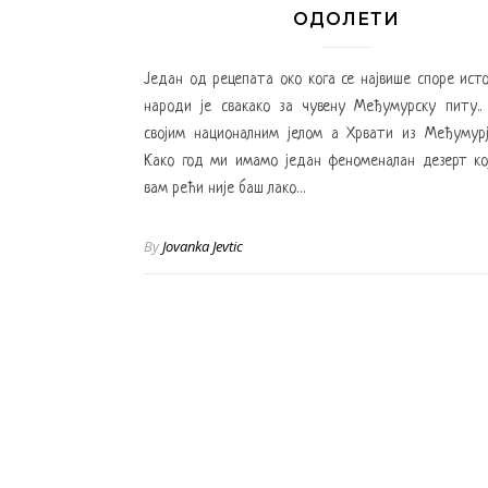
ОДОЛЕТИ
Један од рецепата око кога се највише споре ист
народи је свакако за чувену Међумурску питу..
својим националним јелом а Хрвати из Међумурј
Како год ми имамо један феноменалан дезерт ко
вам рећи није баш лако…
By
Jovanka Jevtic