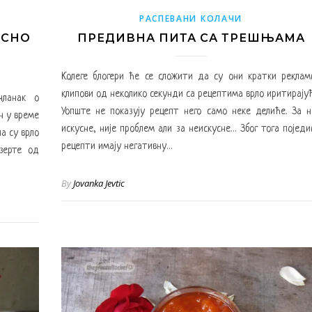
РАСПЕВАНИ КОЛАЧИ
ОСНО
ПРЕДИВНА ПИТА СА ТРЕШЊАМА
Колеге блогери ће се сложити да су они кратки реклам
клипови од неколико секунди са рецептима врло иритирајућ
чланак о
Уопште не показују рецепт него само неке делиће. За н
ан у време
искусне, није проблем али за неискусне… Због тога поједи
а су врло
рецепти имају негативну…
зерте од
By
Jovanka Jevtic