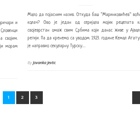
Мало да појасним назив. Откуда баш “Маринковићев“ воћ
колач? Ово је један од серијала мојих рецепата к
оричари и
својеврстан омаж свим Србима који данас живе у Ајвал
 Словенци
регији. Па да кренемо са уводом. 1923. године Кемал Атату
а својим.
је направио секуларну Турску.…
ји морам
By
Jovanka Jevtic
1
2
3