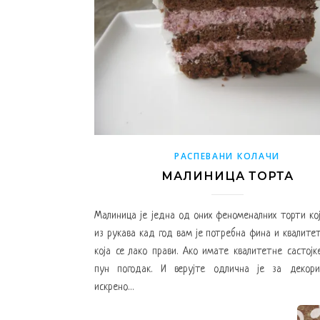
РАСПЕВАНИ КОЛАЧИ
МАЛИНИЦА ТОРТА
Малиница је једна од оних феноменалних торти ко
из рукава кад год вам је потребна фина и квалите
која се лако прави. Ако имате квалитетне састојк
пун погодак. И верујте одлична је за декори
искрено…