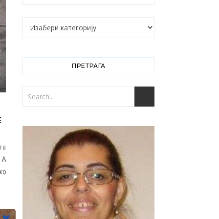
Категорије
ПРЕТРАГА
Е
та
 А
ко