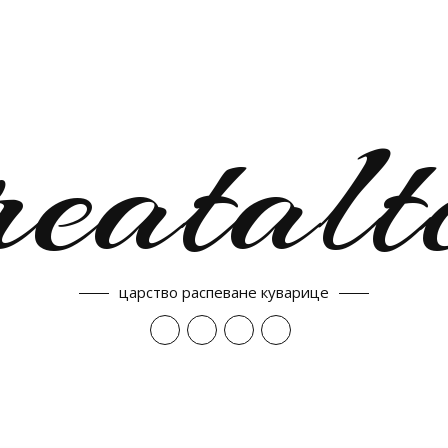
reatalt
царство распеване куварице