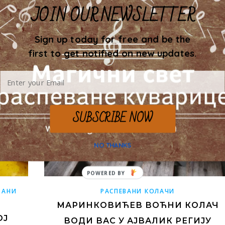
JOIN OUR NEWSLETTER
Sign up today for free and be the
first to get notified on new updates.
SUBSCRIBE NOW
NO THANKS
ВАНИ
РАСПЕВАНИ КОЛАЧИ
МАРИНКОВИЋЕВ ВОЋНИ КОЛАЧ
ОЈ
ВОДИ ВАС У АЈВАЛИК РЕГИЈУ