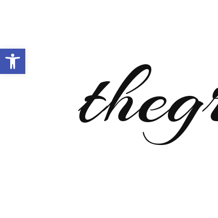
Open toolbar
theg