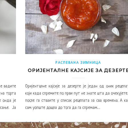
РАСПЕВАНА ЗИМНИЦА
ОРИЈЕНТАЛНЕ КАЈСИЈЕ ЗА ДЕЗЕРТ
је вадите
Оријенталне кајсије за дезерте је један од оних рецепа
тна торта
који када спремите по први пут не знате шта да очекујете.
е онда је
после га стваите у списак рецепата за сва времена. А ка
сање. Ја
сам уопште дошла до тога да га спремам.…
By
Jovanka Jevtic