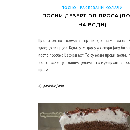
,
ПОСНО
РАСПЕВАНИ КОЛАЧИ
ПОСНИ ДЕЗЕРТ ОД ПРОСА (П
НА ВОДИ)
Пре извесног времена прочитала сам један 
благодати проса. Колико је просо у ствари јако бит
поста посебно Васкршњег. То су наши преци знали, п
често осим у сланим јелима, конзумирали и де
проса.…
By
Jovanka Jevtic