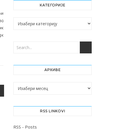
КАТЕГОРИЈЕ
ни
Категорије
ао
ик
рк
АРХИВЕ
Архиве
RSS LINKOVI
RSS - Posts