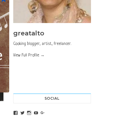
greatalto
Cooking blogger, artist, freelancer.
View Full Profile →
SOCIAL
View altochef’s profile on Facebook
View jovancica73’s profile on Twitter
View jovancica73’s profile on Instagram
View jovancica73’s profile on YouTube
View jovancica73’s profile on Google+