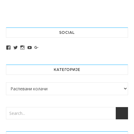
SOCIAL
View altochef’s profile on Facebook
View jovancica73’s profile on Twitter
View jovancica73’s profile on Instagram
View jovancica73’s profile on YouTube
View jovancica73’s profile on Google+
КАТЕГОРИЈЕ
Категорије