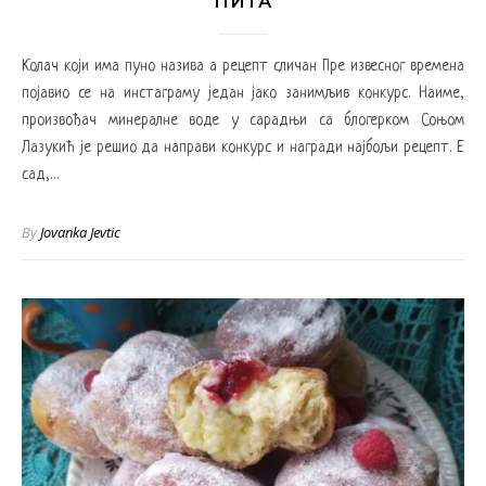
ПИТА
Колач који има пуно назива а рецепт сличан Пре извесног времена
појавио се на инстаграму један јако занимљив конкурс. Наиме,
произвођач минералне воде у сарадњи са блогерком Соњом
Лазукић је решио да направи конкурс и награди најбољи рецепт. Е
сад,…
By
Jovanka Jevtic