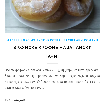
,
МАСТЕР КЛАС ИЗ КУЛИНАРСТВА
РАСПЕВАНИ КОЛАЧИ
ВРХУНСКЕ КРОФНЕ НА ЈАПАНСКИ
НАЧИН
Ово су крофне на јапански начин и… Еј, другари, кажите драгичка…
Вратила сам се. Тј. вратио ми се сајт после милион година.
Недостајала сам вам а? Псссст то је за посебан пост. Па шта да
радим када хоћу све сама…
By
Jovanka Jevtic