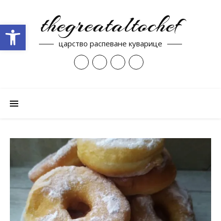
thegreataltochef
Open toolbar
царство распеване куварице