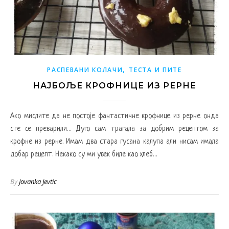
,
РАСПЕВАНИ КОЛАЧИ
ТЕСТА И ПИТЕ
НАЈБОЉЕ КРОФНИЦЕ ИЗ РЕРНЕ
Ако мислите да не постоје фантастичне крофнице из рерне онда
сте се преварили… Дуго сам трагала за добрим рецептом за
крофне из рерне. Имам два стара гусана калупа али нисам имала
добар рецепт. Некако су ми увек биле као хлеб…
By
Jovanka Jevtic