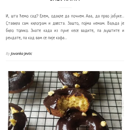
И, шта ћемо сад? Елем, одакле да почнем. Ааа, да прво јабуке…
Ставила сам килограм и двеста. Зашто, појма немам. Ваљда је
било толико. Знате када из пуне кесе вадите, па љуштите и
рендате, па кад вам се пије кафа…
By
Jovanka Jevtic