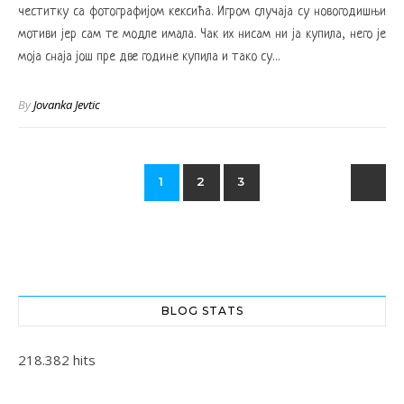
честитку са фотографијом кексића. Игром случаја су новогодишњи
мотиви јер сам те модле имала. Чак их нисам ни ја купила, него је
моја снаја још пре две године купила и тако су…
By
Jovanka Jevtic
1
2
3
BLOG STATS
218.382 hits