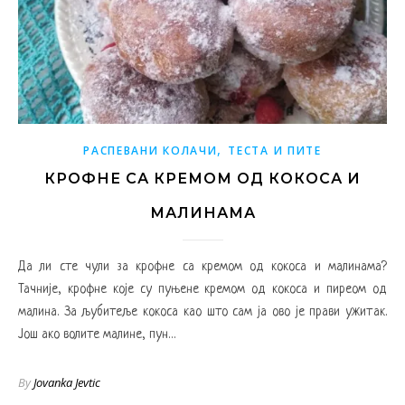
,
РАСПЕВАНИ КОЛАЧИ
ТЕСТА И ПИТЕ
КРОФНЕ СА КРЕМОМ ОД КОКОСА И
МАЛИНАМА
Да ли сте чули за крофне са кремом од кокоса и малинама?
Тачније, крофне које су пуњене кремом од кокоса и пиреом од
малина. За љубитеље кокоса као што сам ја ово је прави ужитак.
Још ако волите малине, пун…
By
Jovanka Jevtic