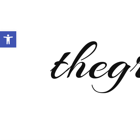
Open toolbar
theg