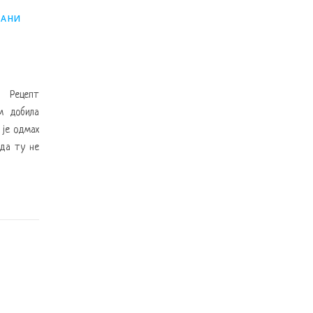
ВАНИ
. Рецепт
м добила
 је одмах
 да ту не