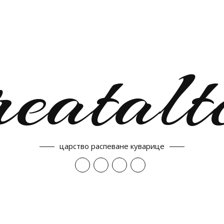
reatalt
царство распеване куварице