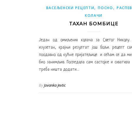
,
,
ВАСЕЉЕНСКИ РЕЦЕПТИ
ПОСНО
РАСПЕ
КОЛАЧИ
ТАХАН БОМБИЦЕ
Један од омиљених колача за Светог Николу
изузетан, крајњи резултат још бољи. рецепт са
поодавно од кућне пријатељице и сећам се да ми
био занимљив. Погледала сам састојке и схватила
треба ништа додати…
By
Jovanka Jevtic