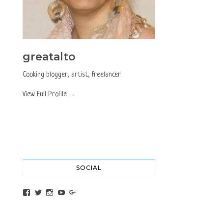
greatalto
Cooking blogger, artist, freelancer.
View Full Profile →
SOCIAL
View altochef’s profile on Facebook
View jovancica73’s profile on Twitter
View jovancica73’s profile on Instagram
View jovancica73’s profile on YouTube
View jovancica73’s profile on Google+