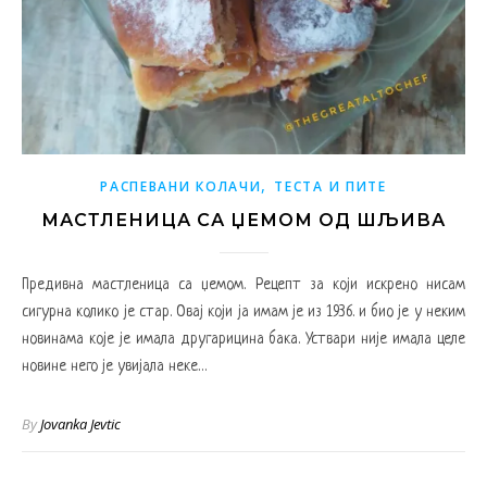
,
РАСПЕВАНИ КОЛАЧИ
ТЕСТА И ПИТЕ
МАСТЛЕНИЦА СА ЏЕМОМ ОД ШЉИВА
Предивна мастленица са џемом. Рецепт за који искрено нисам
сигурна колико је стар. Овај који ја имам је из 1936. и био је у неким
новинама које је имала другарицина бака. Уствари није имала целе
новине него је увијала неке…
By
Jovanka Jevtic