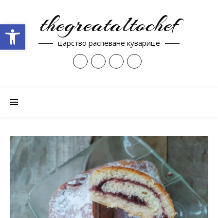
thegreataltochef
Open toolbar
царство распеване куварице