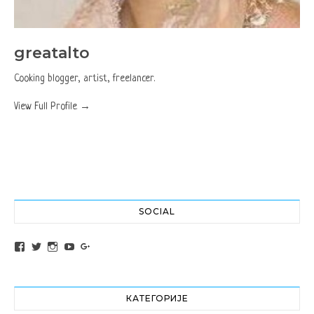
greatalto
Cooking blogger, artist, freelancer.
View Full Profile →
SOCIAL
View altochef’s profile on Facebook
View jovancica73’s profile on Twitter
View jovancica73’s profile on Instagram
View jovancica73’s profile on YouTube
View jovancica73’s profile on Google+
КАТЕГОРИЈЕ