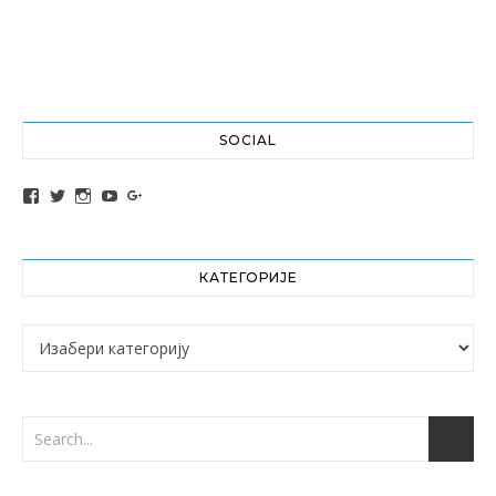
SOCIAL
View altochef’s profile on Facebook
View jovancica73’s profile on Twitter
View jovancica73’s profile on Instagram
View jovancica73’s profile on YouTube
View jovancica73’s profile on Google+
КАТЕГОРИЈЕ
Категорије