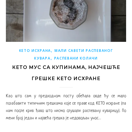
,
КЕТО ИСХРАНА
МАЛИ САВЕТИ РАСПЕВАНОГ
,
КУВАРА
РАСПЕВАНИ КОЛАЧИ
КЕТО МУС СА КУПИНАМА, НАЈЧЕШЋЕ
ГРЕШКЕ КЕТО ИСХРАНЕ
Као што сам у предходном посту обећала овде ћу се мало
позабавити типичним грешкама које се праве код КЕТО исхране (па
нам после крив ђаво што нисмо слушали распевану куварицу). По
мени број један и највећа грешка је недовољан унос…