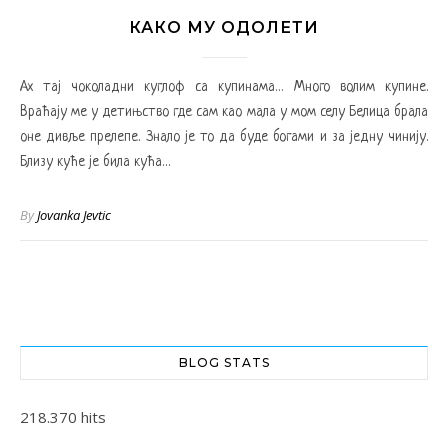
КАКО МУ ОДОЛЕТИ
Ах тај чоколадни куглоф са купинама… Много волим купине.
Враћају ме у детињство где сам као мала у мом селу Белица брала
оне дивље прелепе. Знало је то да буде богами и за једну чинију.
Близу куће је била кућа…
By
Jovanka Jevtic
BLOG STATS
218.370 hits