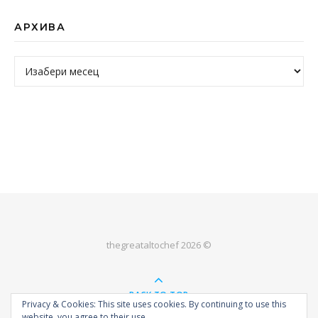
АРХИВА
Архива
thegreataltochef 2026 ©
BACK TO TOP
Privacy & Cookies: This site uses cookies. By continuing to use this
website, you agree to their use.