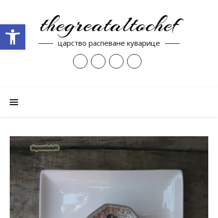
thegreataltochef
Open toolbar
царство распеване куварице