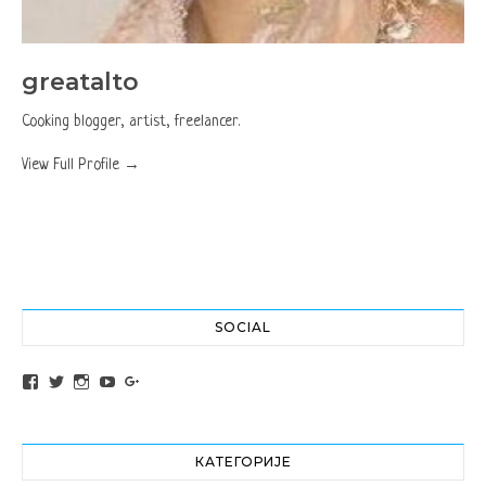
greatalto
Cooking blogger, artist, freelancer.
View Full Profile →
SOCIAL
View altochef’s profile on Facebook
View jovancica73’s profile on Twitter
View jovancica73’s profile on Instagram
View jovancica73’s profile on YouTube
View jovancica73’s profile on Google+
КАТЕГОРИЈЕ