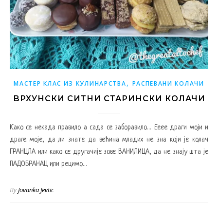
,
МАСТЕР КЛАС ИЗ КУЛИНАРСТВА
РАСПЕВАНИ КОЛАЧИ
ВРХУНСКИ СИТНИ СТАРИНСКИ КОЛАЧИ
Како се некада правило а сада се заборавило… Ееее драги моји и
драге моје, да ли знате да већина младих не зна који је колач
ГРАНЦЛА или како се другачије зове ВАНИЛИЦА, да не знају шта је
ПАДОБРАНАЦ или рецимо…
By
Jovanka Jevtic