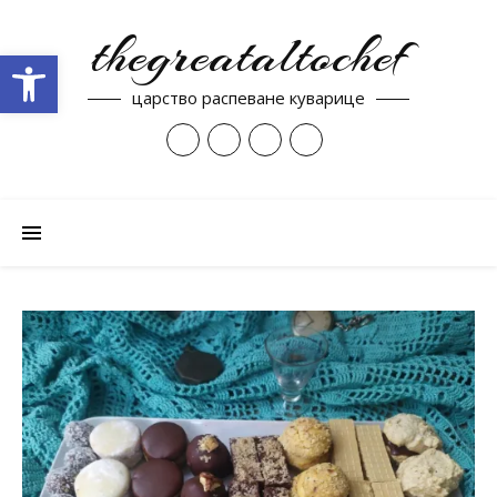
thegreataltochef
Open toolbar
царство распеване куварице