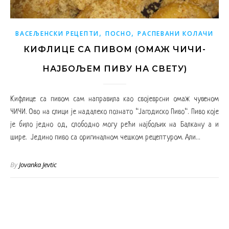
,
,
ВАСЕЉЕНСКИ РЕЦЕПТИ
ПОСНО
РАСПЕВАНИ КОЛАЧИ
КИФЛИЦЕ СА ПИВОМ (ОМАЖ ЧИЧИ-
НАЈБОЉЕМ ПИВУ НА СВЕТУ)
Кифлице са пивом сам направила као својеврсни омаж чувеном
ЧИЧИ. Ово на слици је надалеко познато “Јагодиско Пиво“. Пиво које
је било једно од, слободно могу рећи најбољих на Балкану а и
шире. Једино пиво са оригиналном чешком рецептуром. Али…
By
Jovanka Jevtic