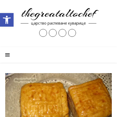
thegreataltochef
Open toolbar
царство распеване куварице