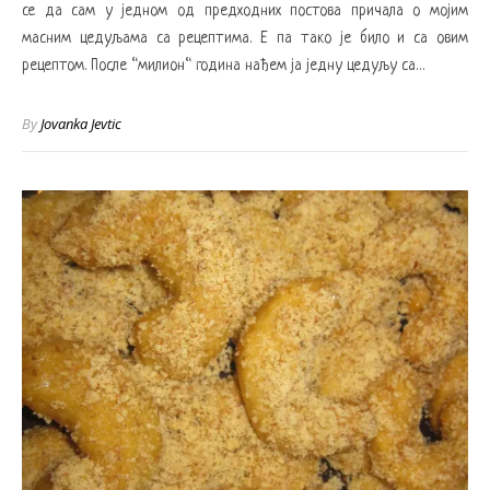
се да сам у једном од предходних постова причала о мојим
масним цедуљама са рецептима. Е па тако је било и са овим
рецептом. После “милион“ година нађем ја једну цедуљу са…
By
Jovanka Jevtic