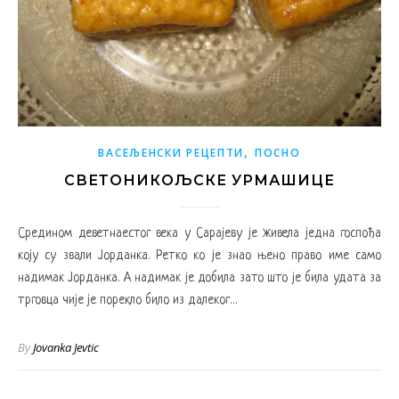
,
ВАСЕЉЕНСКИ РЕЦЕПТИ
ПОСНО
СВЕТОНИКОЉСКЕ УРМАШИЦЕ
Средином деветнаестог века у Сарајеву је живела једна госпођа
коју су звали Јорданка. Ретко ко је знао њено право име само
надимак Јорданка. А надимак је добила зато што је била удата за
трговца чије је порекло било из далеког…
By
Jovanka Jevtic