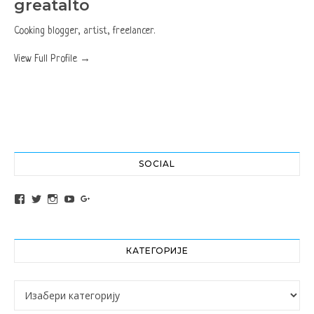
greatalto
Cooking blogger, artist, freelancer.
View Full Profile →
SOCIAL
View altochef’s profile on Facebook
View jovancica73’s profile on Twitter
View jovancica73’s profile on Instagram
View jovancica73’s profile on YouTube
View jovancica73’s profile on Google+
КАТЕГОРИЈЕ
Категорије